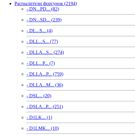
Распылители форсунок (2194)
- DN...PD... (82)
- DN...SD... (239)
- DL...S... (4)
- DLL...S... (77)
- DLLA...S... (274)
- DLL...P... (7)
- DLLA...P... (759)
- DLLA...M... (36)
- DSL... (20)
- DSLA...P... (251)
- D1LK... (1)
- D1LMK... (10)