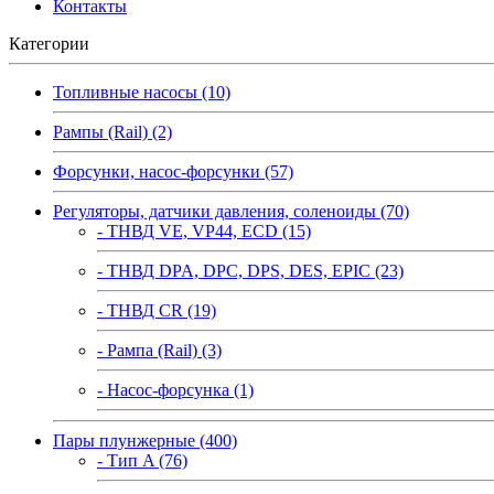
Контакты
Категории
Топливные насосы (10)
Рампы (Rail) (2)
Форсунки, насос-форсунки (57)
Регуляторы, датчики давления, соленоиды (70)
- ТНВД VE, VP44, ECD (15)
- ТНВД DPA, DPC, DPS, DES, EPIC (23)
- ТНВД CR (19)
- Рампа (Rail) (3)
- Насос-форсунка (1)
Пары плунжерные (400)
- Тип A (76)