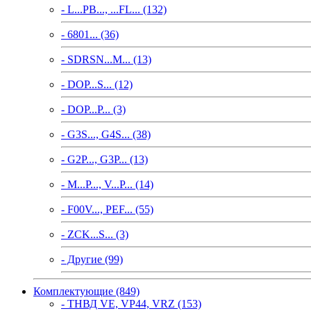
- L...PB..., ...FL... (132)
- 6801... (36)
- SDRSN...M... (13)
- DOP...S... (12)
- DOP...P... (3)
- G3S..., G4S... (38)
- G2P..., G3P... (13)
- M...P..., V...P... (14)
- F00V..., PEF... (55)
- ZCK...S... (3)
- Другие (99)
Комплектующие (849)
- ТНВД VE, VP44, VRZ (153)