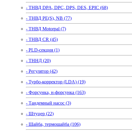
- ТНВД DPA, DPC, DPS, DES, EPIC (68)
- ТНВД PE(S), NB (77)
- ТНВД Motorpal (7)
- ТНВД CR (45)
- PLD-секция (1)
- ТННД (20)
- Регулятор (42)
- Турбо-корректор (LDA) (19)
- Форсунка, н-форсунка (163)
- Тандемный насос (3)
- Штуцер (22)
- Шайба, термошайба (106)