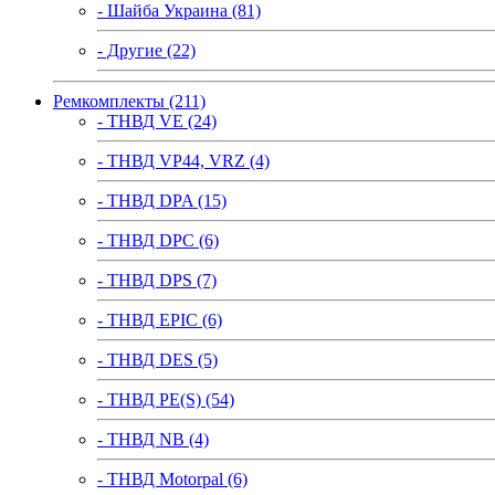
- Шайба Украина (81)
- Другие (22)
Ремкомплекты (211)
- ТНВД VE (24)
- ТНВД VP44, VRZ (4)
- ТНВД DPA (15)
- ТНВД DPC (6)
- ТНВД DPS (7)
- ТНВД EPIC (6)
- ТНВД DES (5)
- ТНВД PE(S) (54)
- ТНВД NB (4)
- ТНВД Motorpal (6)