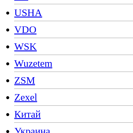
USHA
VDO
WSK
Wuzetem
ZSM
Zexel
Китай
Украина