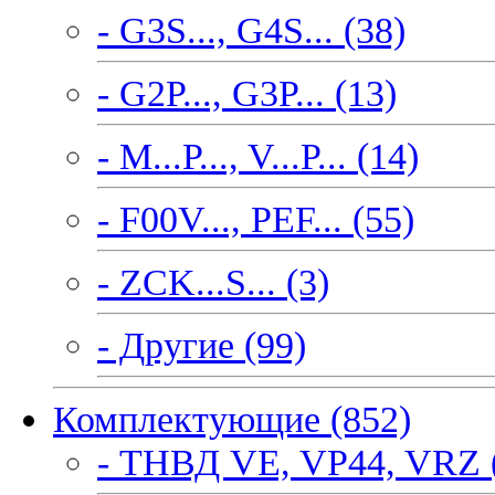
- G3S..., G4S... (38)
- G2P..., G3P... (13)
- M...P..., V...P... (14)
- F00V..., PEF... (55)
- ZCK...S... (3)
- Другие (99)
Комплектующие (852)
- ТНВД VE, VP44, VRZ 