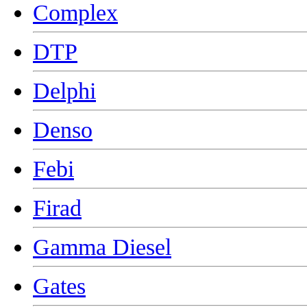
Complex
DTP
Delphi
Denso
Febi
Firad
Gamma Diesel
Gates