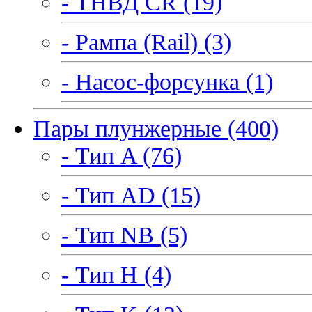
- ТНВД CR (19)
- Рампа (Rail) (3)
- Насос-форсунка (1)
Пары плунжерные (400)
- Тип A (76)
- Тип AD (15)
- Тип NB (5)
- Тип H (4)