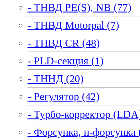
- ТНВД PE(S), NB (77)
- ТНВД Motorpal (7)
- ТНВД CR (48)
- PLD-секция (1)
- ТННД (20)
- Регулятор (42)
- Турбо-корректор (LDA)
- Форсунка, н-форсунка 