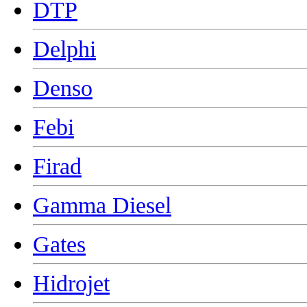
DTP
Delphi
Denso
Febi
Firad
Gamma Diesel
Gates
Hidrojet