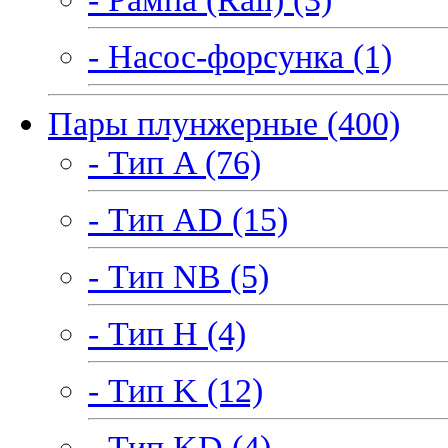
- Насос-форсунка (1)
Пары плунжерные (400)
- Тип A (76)
- Тип AD (15)
- Тип NB (5)
- Тип H (4)
- Тип K (12)
- Тип KD (4)