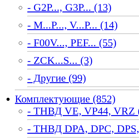
- G2P..., G3P... (13)
- M...P..., V...P... (14)
- F00V..., PEF... (55)
- ZCK...S... (3)
- Другие (99)
Комплектующие (852)
- ТНВД VE, VP44, VRZ 
- ТНВД DPA, DPC, DPS,