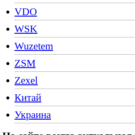
VDO
WSK
Wuzetem
ZSM
Zexel
Китай
Украина