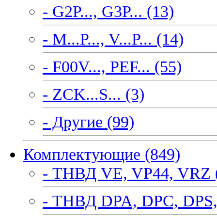
- G2P..., G3P... (13)
- M...P..., V...P... (14)
- F00V..., PEF... (55)
- ZCK...S... (3)
- Другие (99)
Комплектующие (849)
- ТНВД VE, VP44, VRZ 
- ТНВД DPA, DPC, DPS,