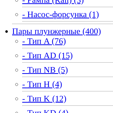
- Насос-форсунка (1)
Пары плунжерные (400)
- Тип A (76)
- Тип AD (15)
- Тип NB (5)
- Тип H (4)
- Тип K (12)
- Тип KD (4)