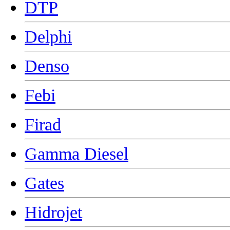
DTP
Delphi
Denso
Febi
Firad
Gamma Diesel
Gates
Hidrojet