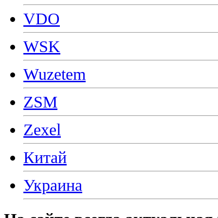
VDO
WSK
Wuzetem
ZSM
Zexel
Китай
Украина