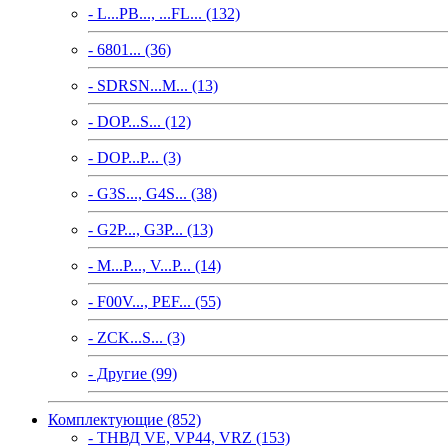
- L...PB..., ...FL... (132)
- 6801... (36)
- SDRSN...M... (13)
- DOP...S... (12)
- DOP...P... (3)
- G3S..., G4S... (38)
- G2P..., G3P... (13)
- M...P..., V...P... (14)
- F00V..., PEF... (55)
- ZCK...S... (3)
- Другие (99)
Комплектующие (852)
- ТНВД VE, VP44, VRZ (153)