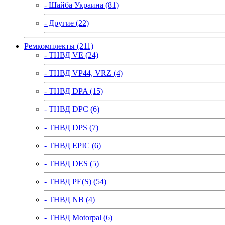
- Шайба Украина (81)
- Другие (22)
Ремкомплекты (211)
- ТНВД VE (24)
- ТНВД VP44, VRZ (4)
- ТНВД DPA (15)
- ТНВД DPC (6)
- ТНВД DPS (7)
- ТНВД EPIC (6)
- ТНВД DES (5)
- ТНВД PE(S) (54)
- ТНВД NB (4)
- ТНВД Motorpal (6)