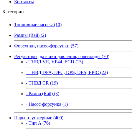
Контакты
Категории
Топливные насосы (10)
Рампы (Rail) (2)
Форсунки, насос-форсунки (57)
Регуляторы, датчики давления, соленоиды (70)
- ТНВД VE, VP44, ECD (15)
- ТНВД DPA, DPC, DPS, DES, EPIC (23)
- ТНВД CR (19)
- Рампа (Rail) (3)
- Насос-форсунка (1)
Пары плунжерные (400)
- Тип A (76)