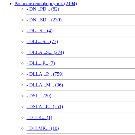
Распылители форсунок (2194)
- DN...PD... (82)
- DN...SD... (239)
- DL...S... (4)
- DLL...S... (77)
- DLLA...S... (274)
- DLL...P... (7)
- DLLA...P... (759)
- DLLA...M... (36)
- DSL... (20)
- DSLA...P... (251)
- D1LK... (1)
- D1LMK... (10)