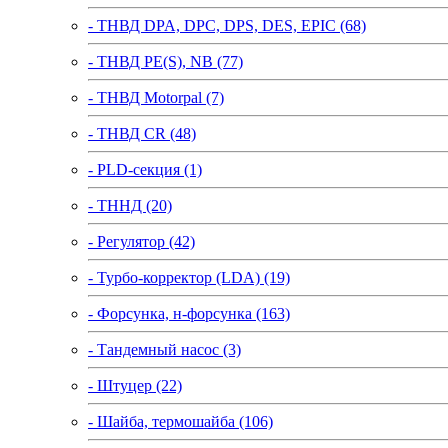
- ТНВД DPA, DPC, DPS, DES, EPIC (68)
- ТНВД PE(S), NB (77)
- ТНВД Motorpal (7)
- ТНВД CR (48)
- PLD-секция (1)
- ТННД (20)
- Регулятор (42)
- Турбо-корректор (LDA) (19)
- Форсунка, н-форсунка (163)
- Тандемный насос (3)
- Штуцер (22)
- Шайба, термошайба (106)