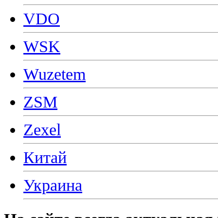
VDO
WSK
Wuzetem
ZSM
Zexel
Китай
Украина