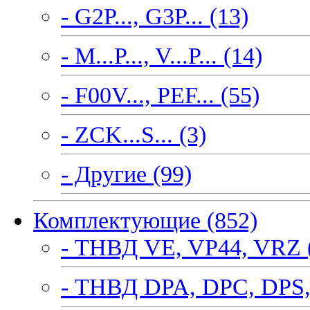
- G2P..., G3P... (13)
- M...P..., V...P... (14)
- F00V..., PEF... (55)
- ZCK...S... (3)
- Другие (99)
Комплектующие (852)
- ТНВД VE, VP44, VRZ 
- ТНВД DPA, DPC, DPS,