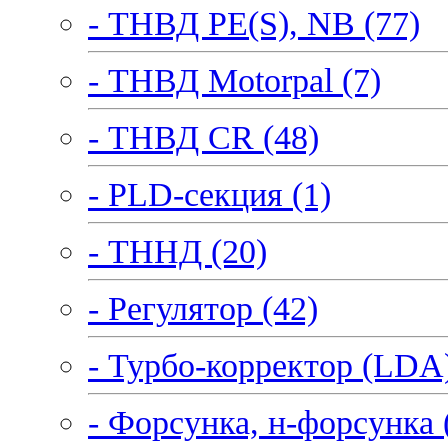
- ТНВД PE(S), NB (77)
- ТНВД Motorpal (7)
- ТНВД CR (48)
- PLD-секция (1)
- ТННД (20)
- Регулятор (42)
- Турбо-корректор (LDA)
- Форсунка, н-форсунка 