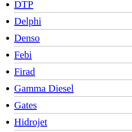
DTP
Delphi
Denso
Febi
Firad
Gamma Diesel
Gates
Hidrojet