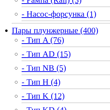
- Насос-форсунка (1)
Пары плунжерные (400)
- Тип A (76)
- Тип AD (15)
- Тип NB (5)
- Тип H (4)
- Тип K (12)
- Тип KD (4)