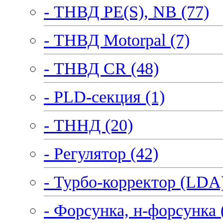
- ТНВД PE(S), NB (77)
- ТНВД Motorpal (7)
- ТНВД CR (48)
- PLD-секция (1)
- ТННД (20)
- Регулятор (42)
- Турбо-корректор (LDA)
- Форсунка, н-форсунка 