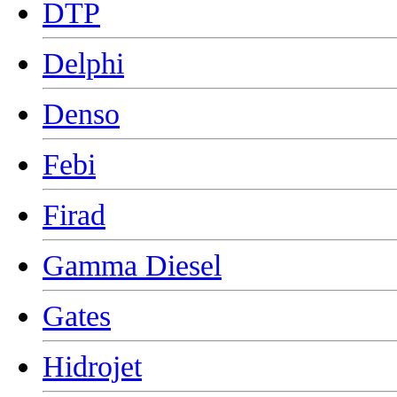
DTP
Delphi
Denso
Febi
Firad
Gamma Diesel
Gates
Hidrojet