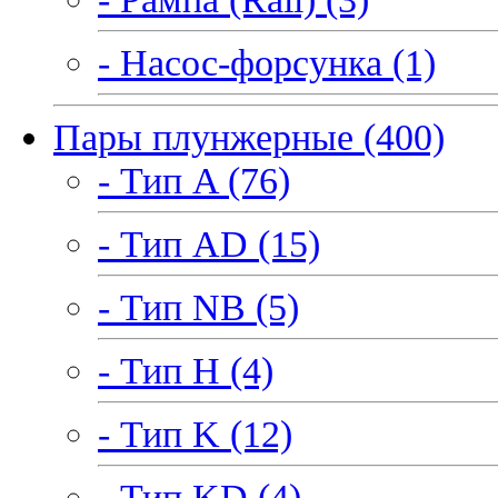
- Насос-форсунка (1)
Пары плунжерные (400)
- Тип A (76)
- Тип AD (15)
- Тип NB (5)
- Тип H (4)
- Тип K (12)
- Тип KD (4)