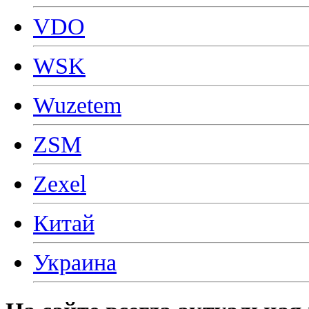
VDO
WSK
Wuzetem
ZSM
Zexel
Китай
Украина