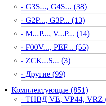
- G3S..., G4S... (38)
- G2P..., G3P... (13)
- M...P..., V...P... (14)
- F00V..., PEF... (55)
- ZCK...S... (3)
- Другие (99)
Комплектующие (851)
- ТНВД VE, VP44, VRZ 