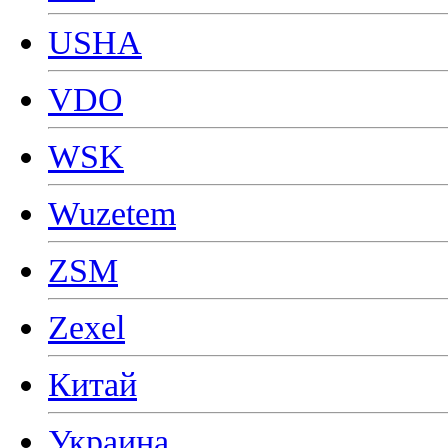
USHA
VDO
WSK
Wuzetem
ZSM
Zexel
Китай
Украина