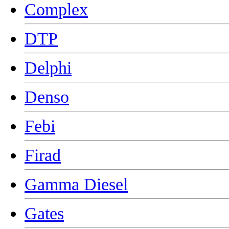
Complex
DTP
Delphi
Denso
Febi
Firad
Gamma Diesel
Gates