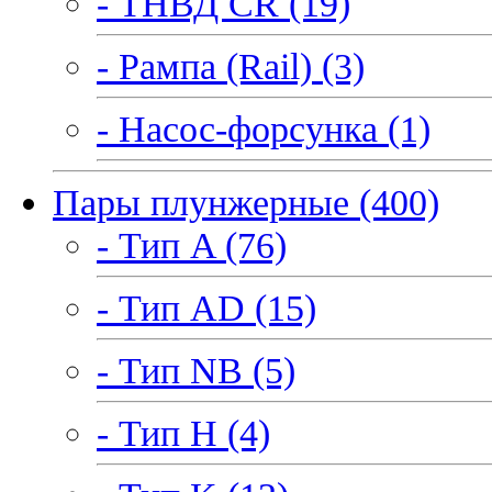
- ТНВД CR (19)
- Рампа (Rail) (3)
- Насос-форсунка (1)
Пары плунжерные (400)
- Тип A (76)
- Тип AD (15)
- Тип NB (5)
- Тип H (4)