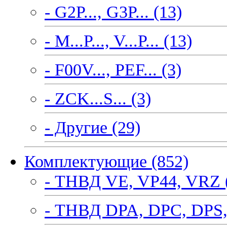
- G2P..., G3P... (13)
- M...P..., V...P... (13)
- F00V..., PEF... (3)
- ZCK...S... (3)
- Другие (29)
Комплектующие (852)
- ТНВД VE, VP44, VRZ 
- ТНВД DPA, DPC, DPS,