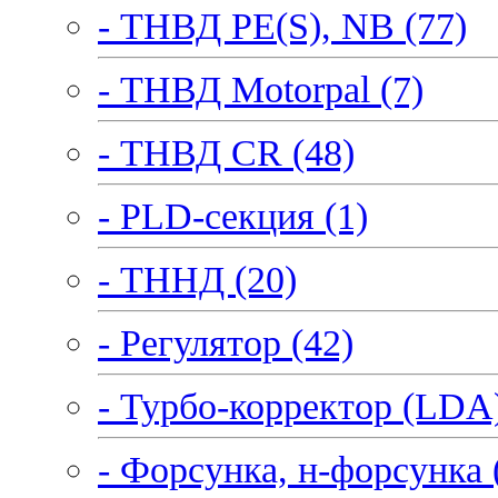
- ТНВД PE(S), NB (77)
- ТНВД Motorpal (7)
- ТНВД CR (48)
- PLD-секция (1)
- ТННД (20)
- Регулятор (42)
- Турбо-корректор (LDA)
- Форсунка, н-форсунка 