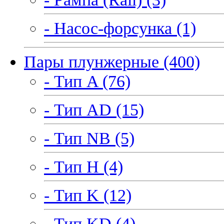
- Насос-форсунка (1)
Пары плунжерные (400)
- Тип A (76)
- Тип AD (15)
- Тип NB (5)
- Тип H (4)
- Тип K (12)
- Тип KD (4)