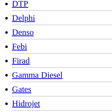
DTP
Delphi
Denso
Febi
Firad
Gamma Diesel
Gates
Hidrojet