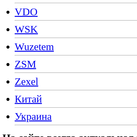
VDO
WSK
Wuzetem
ZSM
Zexel
Китай
Украина