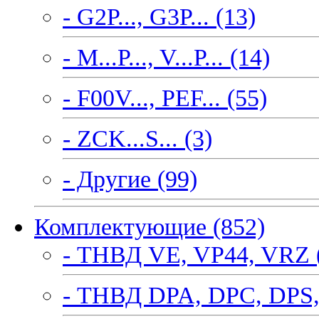
- G2P..., G3P... (13)
- M...P..., V...P... (14)
- F00V..., PEF... (55)
- ZCK...S... (3)
- Другие (99)
Комплектующие (852)
- ТНВД VE, VP44, VRZ 
- ТНВД DPA, DPC, DPS,