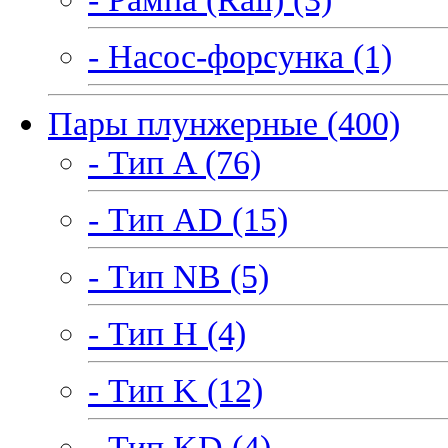
- Насос-форсунка (1)
Пары плунжерные (400)
- Тип A (76)
- Тип AD (15)
- Тип NB (5)
- Тип H (4)
- Тип K (12)
- Тип KD (4)