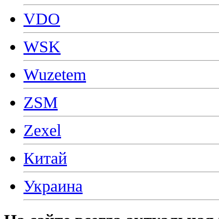
VDO
WSK
Wuzetem
ZSM
Zexel
Китай
Украина