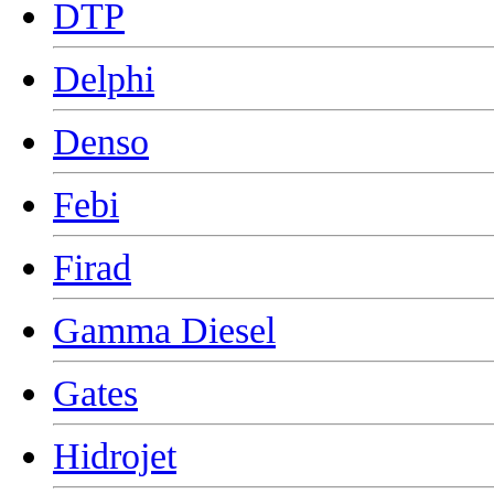
DTP
Delphi
Denso
Febi
Firad
Gamma Diesel
Gates
Hidrojet