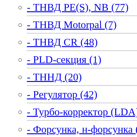
- ТНВД PE(S), NB (77)
- ТНВД Motorpal (7)
- ТНВД CR (48)
- PLD-секция (1)
- ТННД (20)
- Регулятор (42)
- Турбо-корректор (LDA)
- Форсунка, н-форсунка 