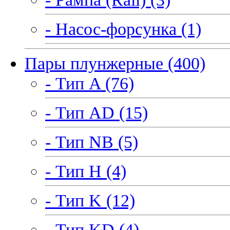
- Насос-форсунка (1)
Пары плунжерные (400)
- Тип A (76)
- Тип AD (15)
- Тип NB (5)
- Тип H (4)
- Тип K (12)
- Тип KD (4)