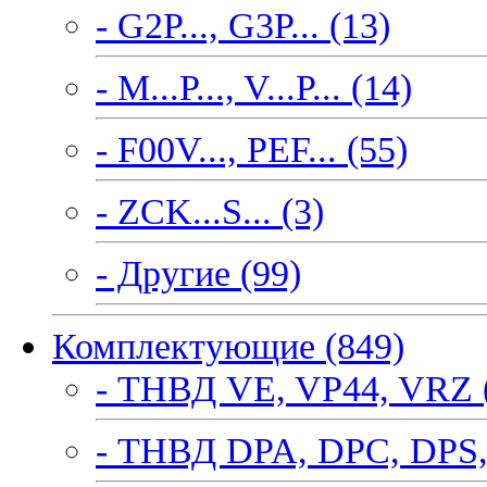
- G2P..., G3P... (13)
- M...P..., V...P... (14)
- F00V..., PEF... (55)
- ZCK...S... (3)
- Другие (99)
Комплектующие (849)
- ТНВД VE, VP44, VRZ 
- ТНВД DPA, DPC, DPS,