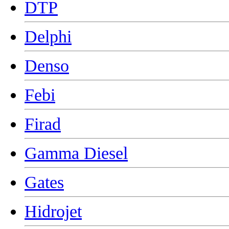
DTP
Delphi
Denso
Febi
Firad
Gamma Diesel
Gates
Hidrojet