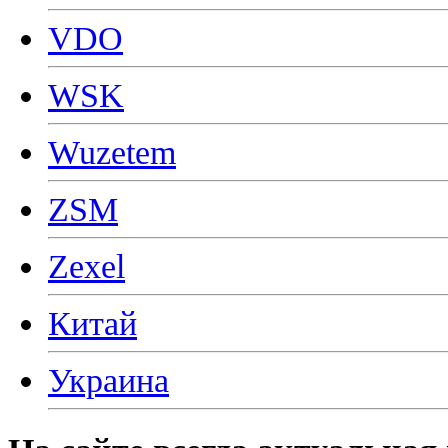
VDO
WSK
Wuzetem
ZSM
Zexel
Китай
Украина