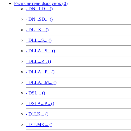
Распылители форсунок (0)
- DN...PD... ()
- DN...SD... ()
- DL...S... ()
- DLL...S... ()
- DLLA...S... ()
- DLL...P... ()
- DLLA...P... ()
- DLLA...M... ()
- DSL... ()
- DSLA...P... ()
- D1LK... ()
- D1LMK... ()