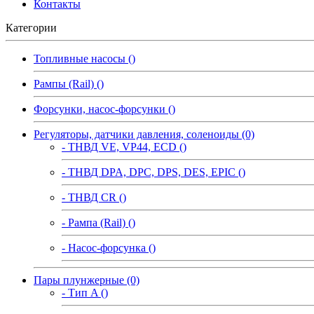
Контакты
Категории
Топливные насосы ()
Рампы (Rail) ()
Форсунки, насос-форсунки ()
Регуляторы, датчики давления, соленоиды (0)
- ТНВД VE, VP44, ECD ()
- ТНВД DPA, DPC, DPS, DES, EPIC ()
- ТНВД CR ()
- Рампа (Rail) ()
- Насос-форсунка ()
Пары плунжерные (0)
- Тип A ()