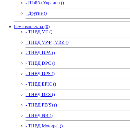
- Шайба Украина ()
- Другие ()
Ремкомплекты (0)
- ТНВД VE ()
- ТНВД VP44, VRZ ()
- ТНВД DPA ()
- ТНВД DPC ()
- ТНВД DPS ()
- ТНВД EPIC ()
- ТНВД DES ()
- ТНВД PE(S) ()
- ТНВД NB ()
- ТНВД Motorpal ()