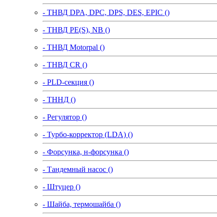
- ТНВД DPA, DPC, DPS, DES, EPIC ()
- ТНВД PE(S), NB ()
- ТНВД Motorpal ()
- ТНВД CR ()
- PLD-секция ()
- ТННД ()
- Регулятор ()
- Турбо-корректор (LDA) ()
- Форсунка, н-форсунка ()
- Тандемный насос ()
- Штуцер ()
- Шайба, термошайба ()