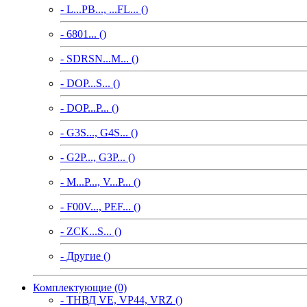
- L...PB..., ...FL... ()
- 6801... ()
- SDRSN...M... ()
- DOP...S... ()
- DOP...P... ()
- G3S..., G4S... ()
- G2P..., G3P... ()
- M...P..., V...P... ()
- F00V..., PEF... ()
- ZCK...S... ()
- Другие ()
Комплектующие (0)
- ТНВД VE, VP44, VRZ ()