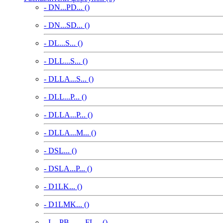
- DN...PD... ()
- DN...SD... ()
- DL...S... ()
- DLL...S... ()
- DLLA...S... ()
- DLL...P... ()
- DLLA...P... ()
- DLLA...M... ()
- DSL... ()
- DSLA...P... ()
- D1LK... ()
- D1LMK... ()
- L...PB..., ...FL... ()