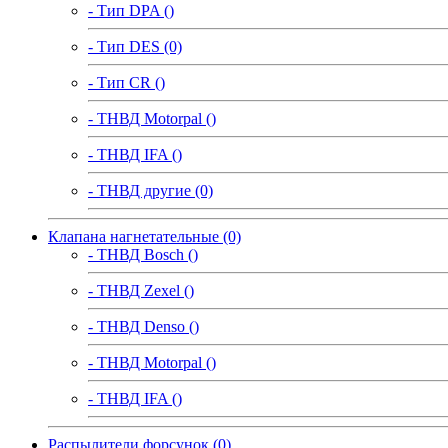
- Тип DPA ()
- Тип DES (0)
- Тип CR ()
- ТНВД Motorpal ()
- ТНВД IFA ()
- ТНВД другие (0)
Клапана нагнетательные (0)
- ТНВД Bosch ()
- ТНВД Zexel ()
- ТНВД Denso ()
- ТНВД Motorpal ()
- ТНВД IFA ()
Распылители форсунок (0)