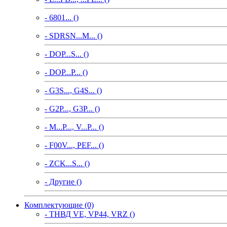
- 6801... ()
- SDRSN...M... ()
- DOP...S... ()
- DOP...P... ()
- G3S..., G4S... ()
- G2P..., G3P... ()
- M...P..., V...P... ()
- F00V..., PEF... ()
- ZCK...S... ()
- Другие ()
Комплектующие (0)
- ТНВД VE, VP44, VRZ ()