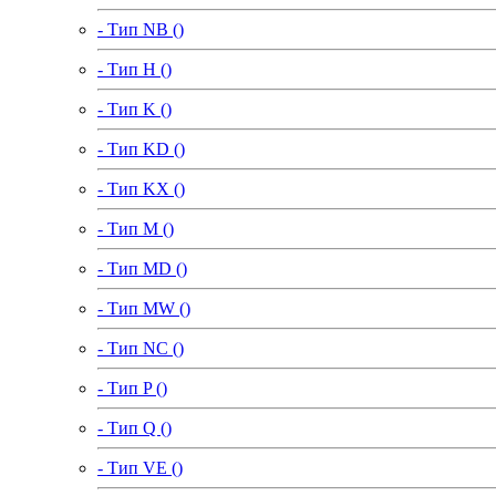
- Тип NB ()
- Тип H ()
- Тип K ()
- Тип KD ()
- Тип KX ()
- Тип M ()
- Тип MD ()
- Тип MW ()
- Тип NC ()
- Тип P ()
- Тип Q ()
- Тип VE ()