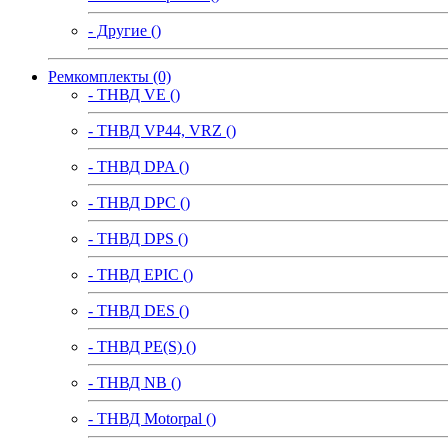
- Другие ()
Ремкомплекты (0)
- ТНВД VE ()
- ТНВД VP44, VRZ ()
- ТНВД DPA ()
- ТНВД DPC ()
- ТНВД DPS ()
- ТНВД EPIC ()
- ТНВД DES ()
- ТНВД PE(S) ()
- ТНВД NB ()
- ТНВД Motorpal ()