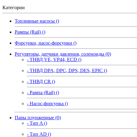
Категории
Топливные насосы ()
Рампы (Rail) ()
Форсунки, насос-форсунки ()
Регуляторы, датчики давления, соленоиды (0)
- ТНВД VE, VP44, ECD ()
- ТНВД DPA, DPC, DPS, DES, EPIC ()
- ТНВД CR ()
- Рампа (Rail) ()
- Насос-форсунка ()
Пары плунжерные (0)
- Тип A ()
- Тип AD ()