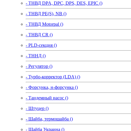
- ТНВД DPA, DPC, DPS, DES, EPIC ()
- ТНВД PE(S), NB ()
- ТНВД Motorpal ()
- ТНВД CR ()
- PLD-секция ()
- ТННД ()
- Регулятор ()
- Турбо-корректор (LDA) ()
- Форсунка, н-форсунка ()
- Тандемный насос ()
- Штуцер ()
- Шайба, термошайба ()
- Шайба Украина ()