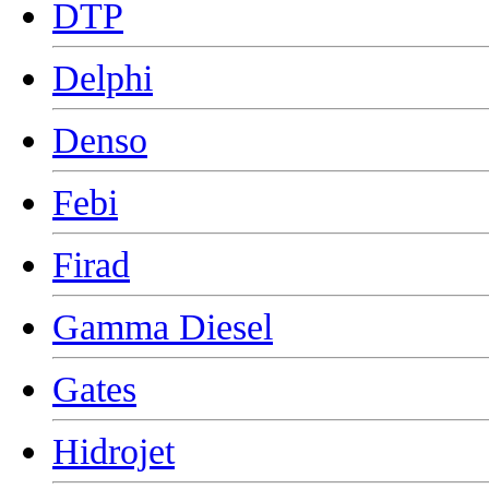
DTP
Delphi
Denso
Febi
Firad
Gamma Diesel
Gates
Hidrojet