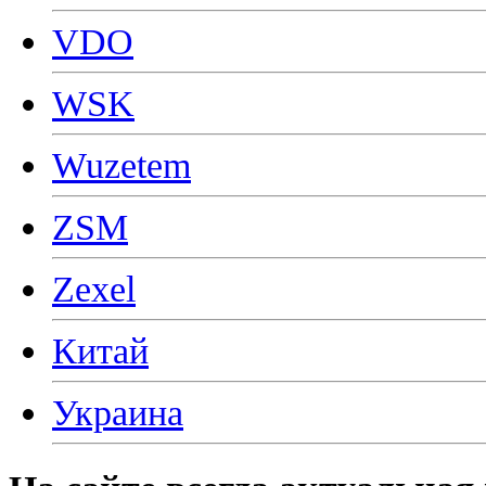
VDO
WSK
Wuzetem
ZSM
Zexel
Китай
Украина