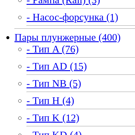
- Насос-форсунка (1)
Пары плунжерные (400)
- Тип A (76)
- Тип AD (15)
- Тип NB (5)
- Тип H (4)
- Тип K (12)
- Тип KD (4)