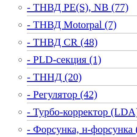
- ТНВД PE(S), NB (77)
- ТНВД Motorpal (7)
- ТНВД CR (48)
- PLD-секция (1)
- ТННД (20)
- Регулятор (42)
- Турбо-корректор (LDA)
- Форсунка, н-форсунка 