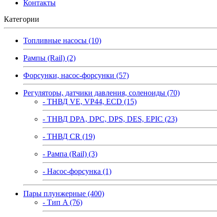
Контакты
Категории
Топливные насосы (10)
Рампы (Rail) (2)
Форсунки, насос-форсунки (57)
Регуляторы, датчики давления, соленоиды (70)
- ТНВД VE, VP44, ECD (15)
- ТНВД DPA, DPC, DPS, DES, EPIC (23)
- ТНВД CR (19)
- Рампа (Rail) (3)
- Насос-форсунка (1)
Пары плунжерные (400)
- Тип A (76)