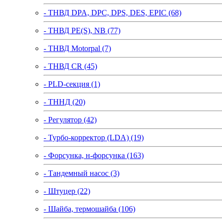
- ТНВД DPA, DPC, DPS, DES, EPIC (68)
- ТНВД PE(S), NB (77)
- ТНВД Motorpal (7)
- ТНВД CR (45)
- PLD-секция (1)
- ТННД (20)
- Регулятор (42)
- Турбо-корректор (LDA) (19)
- Форсунка, н-форсунка (163)
- Тандемный насос (3)
- Штуцер (22)
- Шайба, термошайба (106)