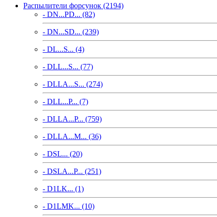
Распылители форсунок (2194)
- DN...PD... (82)
- DN...SD... (239)
- DL...S... (4)
- DLL...S... (77)
- DLLA...S... (274)
- DLL...P... (7)
- DLLA...P... (759)
- DLLA...M... (36)
- DSL... (20)
- DSLA...P... (251)
- D1LK... (1)
- D1LMK... (10)