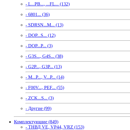
- L...PB..., ...FL... (132)
- 6801... (36)
- SDRSN...M... (13)
- DOP...S... (12)
- DOP...P... (3)
- G3S..., G4S... (38)
- G2P..., G3P... (13)
- M...P..., V...P... (14)
- F00V..., PEF... (55)
- ZCK...S... (3)
- Другие (99)
Комплектующие (849)
- ТНВД VE, VP44, VRZ (153)