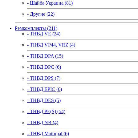
- Шайба Украина (81)
- Другие (22)
Ремкомплекты (211)
- ТНВД VE (24)
- ТНВД VP44, VRZ (4)
- ТНВД DPA (15)
- ТНВД DPC (6)
- ТНВД DPS (7)
- ТНВД EPIC (6)
- ТНВД DES (5)
- ТНВД PE(S) (54)
- ТНВД NB (4)
- ТНВД Motorpal (6)