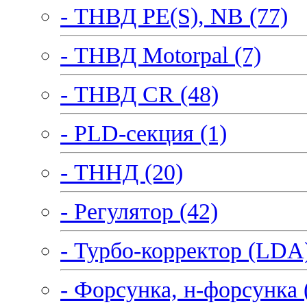
- ТНВД PE(S), NB (77)
- ТНВД Motorpal (7)
- ТНВД CR (48)
- PLD-секция (1)
- ТННД (20)
- Регулятор (42)
- Турбо-корректор (LDA)
- Форсунка, н-форсунка 