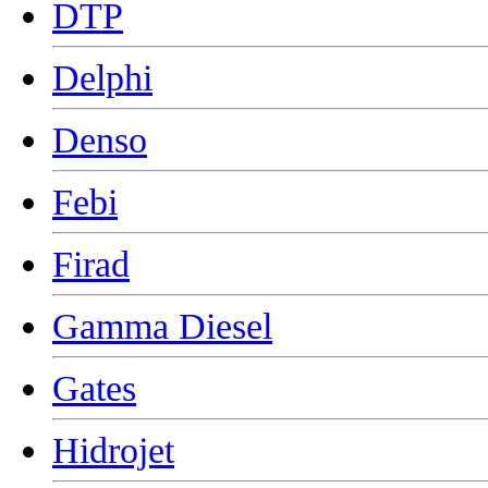
DTP
Delphi
Denso
Febi
Firad
Gamma Diesel
Gates
Hidrojet