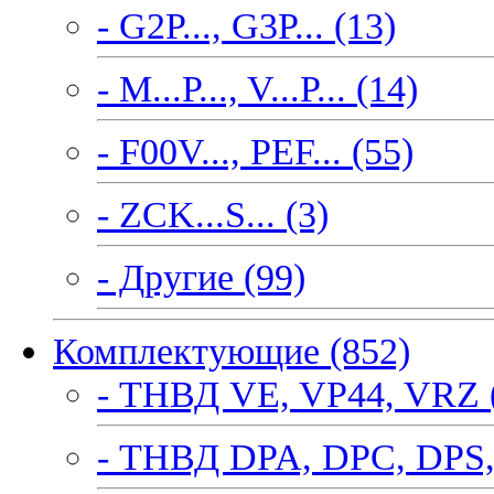
- G2P..., G3P... (13)
- M...P..., V...P... (14)
- F00V..., PEF... (55)
- ZCK...S... (3)
- Другие (99)
Комплектующие (852)
- ТНВД VE, VP44, VRZ 
- ТНВД DPA, DPC, DPS,