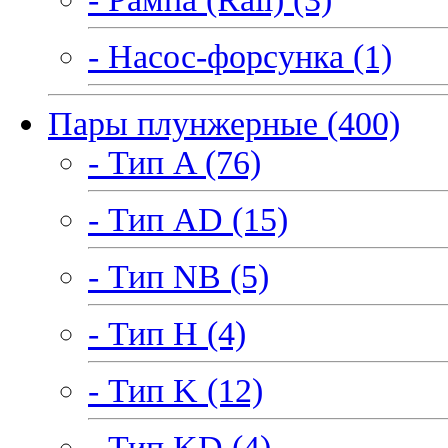
- Насос-форсунка (1)
Пары плунжерные (400)
- Тип A (76)
- Тип AD (15)
- Тип NB (5)
- Тип H (4)
- Тип K (12)
- Тип KD (4)