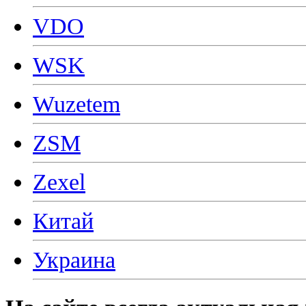
VDO
WSK
Wuzetem
ZSM
Zexel
Китай
Украина