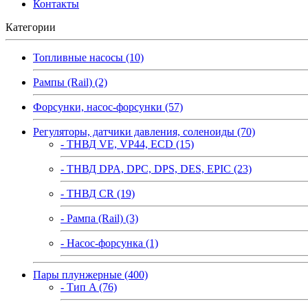
Контакты
Категории
Топливные насосы (10)
Рампы (Rail) (2)
Форсунки, насос-форсунки (57)
Регуляторы, датчики давления, соленоиды (70)
- ТНВД VE, VP44, ECD (15)
- ТНВД DPA, DPC, DPS, DES, EPIC (23)
- ТНВД CR (19)
- Рампа (Rail) (3)
- Насос-форсунка (1)
Пары плунжерные (400)
- Тип A (76)