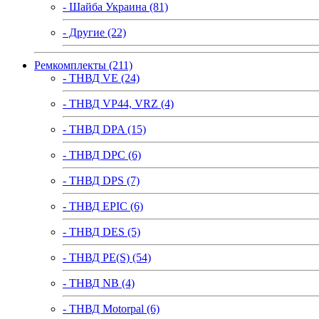
- Шайба Украина (81)
- Другие (22)
Ремкомплекты (211)
- ТНВД VE (24)
- ТНВД VP44, VRZ (4)
- ТНВД DPA (15)
- ТНВД DPC (6)
- ТНВД DPS (7)
- ТНВД EPIC (6)
- ТНВД DES (5)
- ТНВД PE(S) (54)
- ТНВД NB (4)
- ТНВД Motorpal (6)