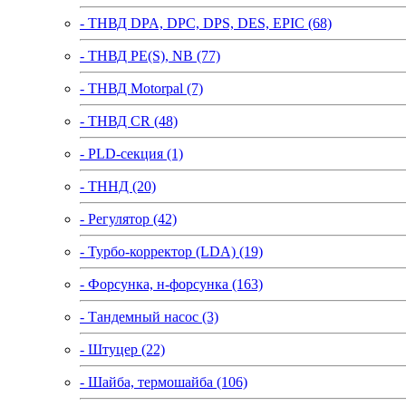
- ТНВД DPA, DPC, DPS, DES, EPIC (68)
- ТНВД PE(S), NB (77)
- ТНВД Motorpal (7)
- ТНВД CR (48)
- PLD-секция (1)
- ТННД (20)
- Регулятор (42)
- Турбо-корректор (LDA) (19)
- Форсунка, н-форсунка (163)
- Тандемный насос (3)
- Штуцер (22)
- Шайба, термошайба (106)