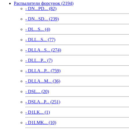
Распылители форсунок (2194)
- DN...PD... (82)
- DN...SD... (239)
- DL...S... (4)
- DLL...S... (77)
- DLLA...S... (274)
- DLL...P... (7)
- DLLA...P... (759)
- DLLA...M... (36)
- DSL... (20)
- DSLA...P... (251)
- D1LK... (1)
- D1LMK... (10)