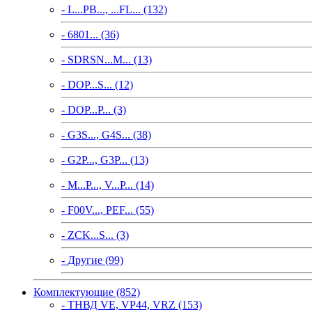
- L...PB..., ...FL... (132)
- 6801... (36)
- SDRSN...M... (13)
- DOP...S... (12)
- DOP...P... (3)
- G3S..., G4S... (38)
- G2P..., G3P... (13)
- M...P..., V...P... (14)
- F00V..., PEF... (55)
- ZCK...S... (3)
- Другие (99)
Комплектующие (852)
- ТНВД VE, VP44, VRZ (153)