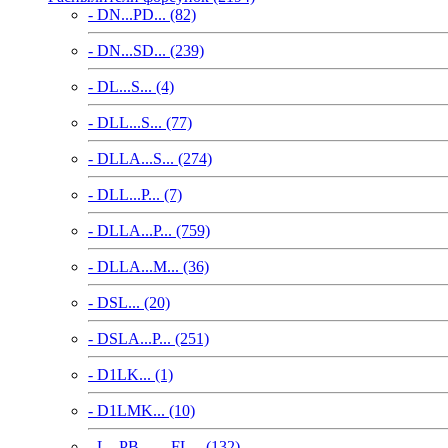
- DN...PD... (82)
- DN...SD... (239)
- DL...S... (4)
- DLL...S... (77)
- DLLA...S... (274)
- DLL...P... (7)
- DLLA...P... (759)
- DLLA...M... (36)
- DSL... (20)
- DSLA...P... (251)
- D1LK... (1)
- D1LMK... (10)
- L...PB..., ...FL... (132)