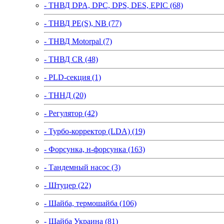
- ТНВД DPA, DPC, DPS, DES, EPIC (68)
- ТНВД PE(S), NB (77)
- ТНВД Motorpal (7)
- ТНВД CR (48)
- PLD-секция (1)
- ТННД (20)
- Регулятор (42)
- Турбо-корректор (LDA) (19)
- Форсунка, н-форсунка (163)
- Тандемный насос (3)
- Штуцер (22)
- Шайба, термошайба (106)
- Шайба Украина (81)