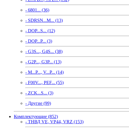
- 6801... (36)
- SDRSN...M... (13)
- DOP...S... (12)
- DOP...P... (3)
- G3S..., G4S... (38)
- G2P..., G3P... (13)
- M...P..., V...P... (14)
- F00V..., PEF... (55)
- ZCK...S... (3)
- Другие (99)
Комплектующие (852)
- ТНВД VE, VP44, VRZ (153)