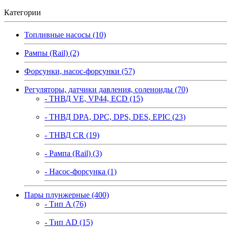
Категории
Топливные насосы (10)
Рампы (Rail) (2)
Форсунки, насос-форсунки (57)
Регуляторы, датчики давления, соленоиды (70)
- ТНВД VE, VP44, ECD (15)
- ТНВД DPA, DPC, DPS, DES, EPIC (23)
- ТНВД CR (19)
- Рампа (Rail) (3)
- Насос-форсунка (1)
Пары плунжерные (400)
- Тип A (76)
- Тип AD (15)