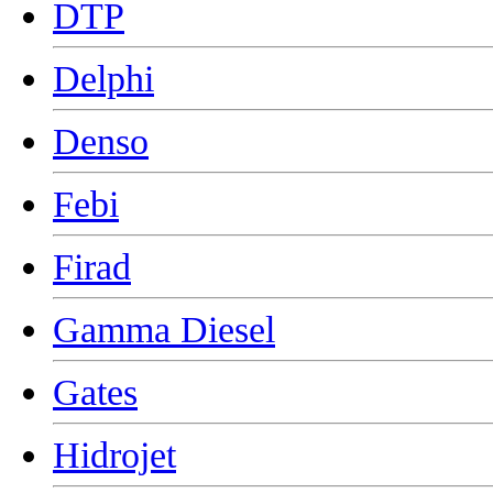
DTP
Delphi
Denso
Febi
Firad
Gamma Diesel
Gates
Hidrojet