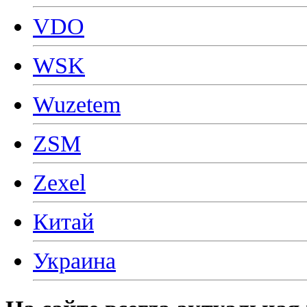
VDO
WSK
Wuzetem
ZSM
Zexel
Китай
Украина