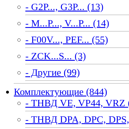
- G2P..., G3P... (13)
- M...P..., V...P... (14)
- F00V..., PEF... (55)
- ZCK...S... (3)
- Другие (99)
Комплектующие (844)
- ТНВД VE, VP44, VRZ 
- ТНВД DPA, DPC, DPS,