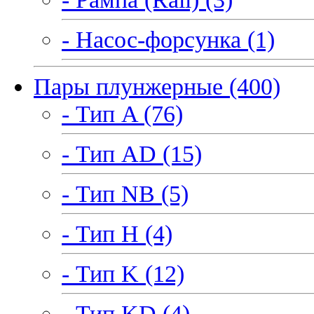
- Насос-форсунка (1)
Пары плунжерные (400)
- Тип A (76)
- Тип AD (15)
- Тип NB (5)
- Тип H (4)
- Тип K (12)
- Тип KD (4)