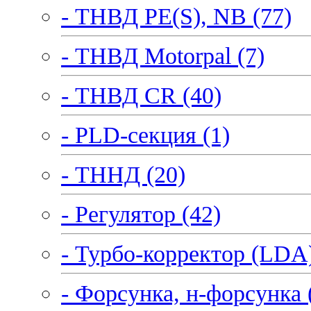
- ТНВД PE(S), NB (77)
- ТНВД Motorpal (7)
- ТНВД CR (40)
- PLD-секция (1)
- ТННД (20)
- Регулятор (42)
- Турбо-корректор (LDA)
- Форсунка, н-форсунка 