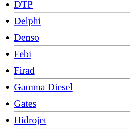
DTP
Delphi
Denso
Febi
Firad
Gamma Diesel
Gates
Hidrojet