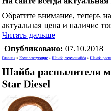
На сайте всегда актуальная
Обратите внимание, теперь на
актуальная цена и наличие тов
Читать дальше
Опубликовано:
07.10.2018
Главная
»
Комплектующие
»
Шайба, термошайба
»
Шайба распы
Шайба распылителя мед
Star Diesel