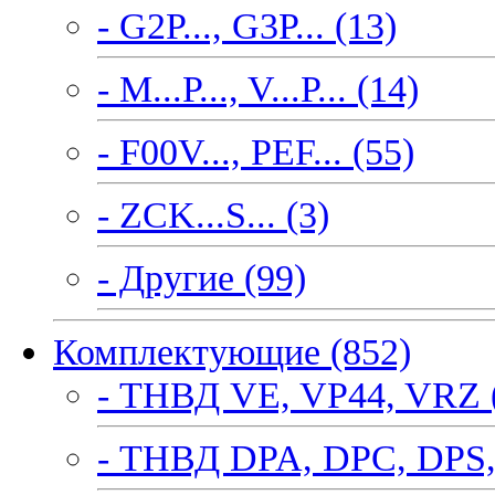
- G2P..., G3P... (13)
- M...P..., V...P... (14)
- F00V..., PEF... (55)
- ZCK...S... (3)
- Другие (99)
Комплектующие (852)
- ТНВД VE, VP44, VRZ 
- ТНВД DPA, DPC, DPS,