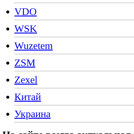
VDO
WSK
Wuzetem
ZSM
Zexel
Китай
Украина