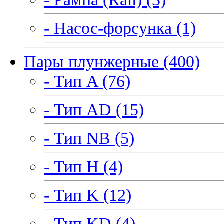
- Насос-форсунка (1)
Пары плунжерные (400)
- Тип A (76)
- Тип AD (15)
- Тип NB (5)
- Тип H (4)
- Тип K (12)
- Тип KD (4)