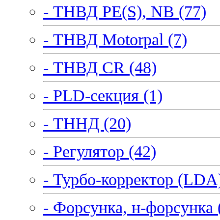
- ТНВД PE(S), NB (77)
- ТНВД Motorpal (7)
- ТНВД CR (48)
- PLD-секция (1)
- ТННД (20)
- Регулятор (42)
- Турбо-корректор (LDA)
- Форсунка, н-форсунка 