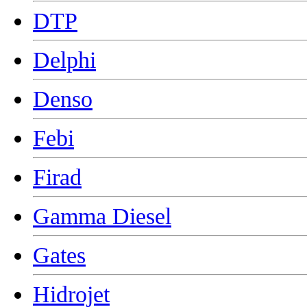
DTP
Delphi
Denso
Febi
Firad
Gamma Diesel
Gates
Hidrojet