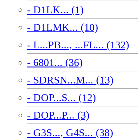
- D1LK... (1)
- D1LMK... (10)
- L...PB..., ...FL... (132)
- 6801... (36)
- SDRSN...M... (13)
- DOP...S... (12)
- DOP...P... (3)
- G3S..., G4S... (38)