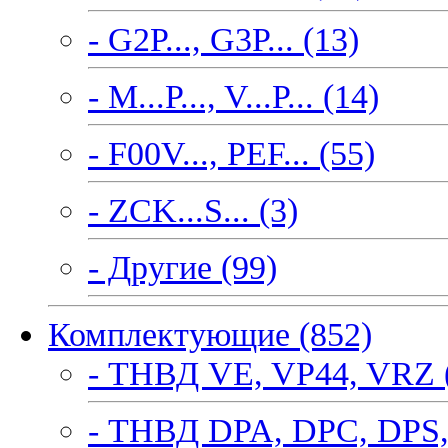
- G2P..., G3P... (13)
- M...P..., V...P... (14)
- F00V..., PEF... (55)
- ZCK...S... (3)
- Другие (99)
Комплектующие (852)
- ТНВД VE, VP44, VRZ 
- ТНВД DPA, DPC, DPS,