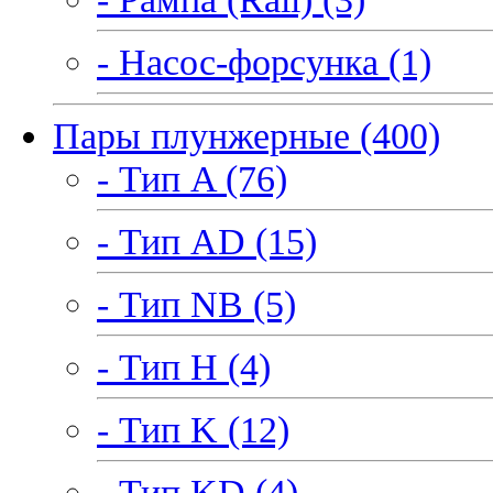
- Насос-форсунка (1)
Пары плунжерные (400)
- Тип A (76)
- Тип AD (15)
- Тип NB (5)
- Тип H (4)
- Тип K (12)
- Тип KD (4)