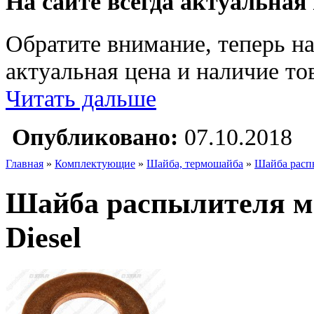
На сайте всегда актуальная
Обратите внимание, теперь на
актуальная цена и наличие тов
Читать дальше
Опубликовано:
07.10.2018
Главная
»
Комплектующие
»
Шайба, термошайба
»
Шайба распы
Шайба распылителя мед
Diesel