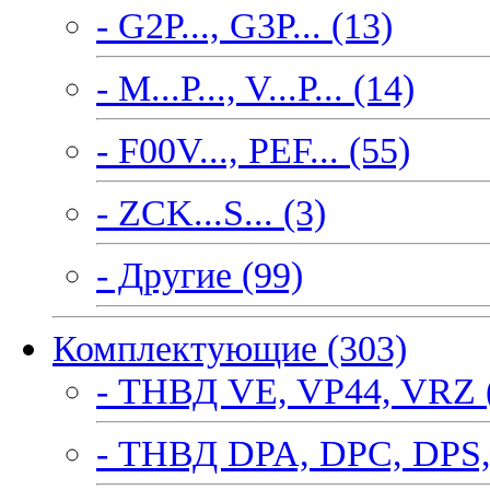
- G2P..., G3P... (13)
- M...P..., V...P... (14)
- F00V..., PEF... (55)
- ZCK...S... (3)
- Другие (99)
Комплектующие (303)
- ТНВД VE, VP44, VRZ 
- ТНВД DPA, DPC, DPS,