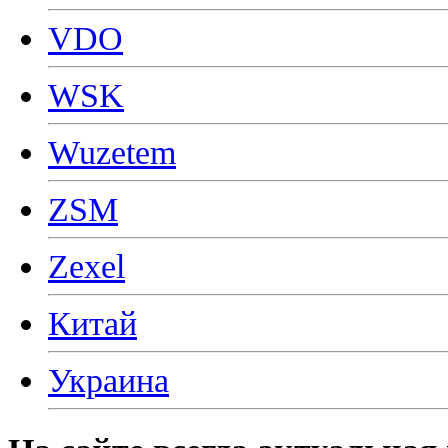
VDO
WSK
Wuzetem
ZSM
Zexel
Китай
Украина