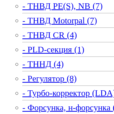
- ТНВД PE(S), NB (7)
- ТНВД Motorpal (7)
- ТНВД CR (4)
- PLD-секция (1)
- ТННД (4)
- Регулятор (8)
- Турбо-корректор (LDA)
- Форсунка, н-форсунка 