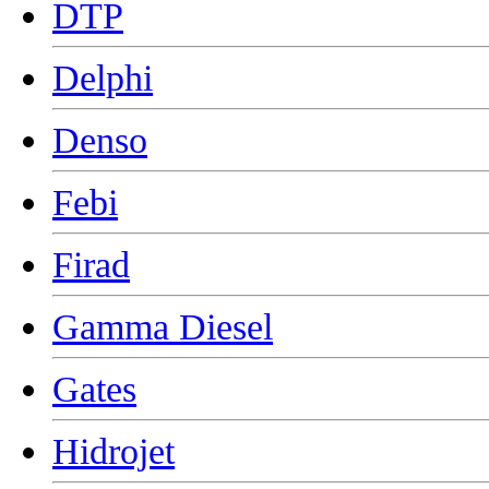
DTP
Delphi
Denso
Febi
Firad
Gamma Diesel
Gates
Hidrojet