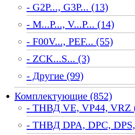
- G2P..., G3P... (13)
- M...P..., V...P... (14)
- F00V..., PEF... (55)
- ZCK...S... (3)
- Другие (99)
Комплектующие (852)
- ТНВД VE, VP44, VRZ 
- ТНВД DPA, DPC, DPS,