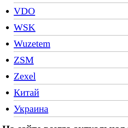
VDO
WSK
Wuzetem
ZSM
Zexel
Китай
Украина