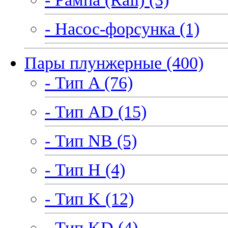
- Насос-форсунка (1)
Пары плунжерные (400)
- Тип A (76)
- Тип AD (15)
- Тип NB (5)
- Тип H (4)
- Тип K (12)
- Тип KD (4)