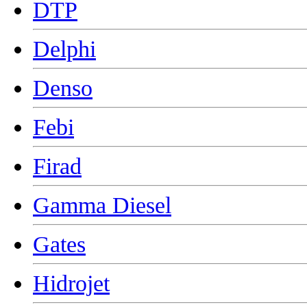
DTP
Delphi
Denso
Febi
Firad
Gamma Diesel
Gates
Hidrojet