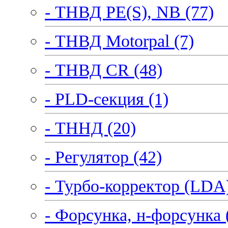
- ТНВД PE(S), NB (77)
- ТНВД Motorpal (7)
- ТНВД CR (48)
- PLD-секция (1)
- ТННД (20)
- Регулятор (42)
- Турбо-корректор (LDA)
- Форсунка, н-форсунка 