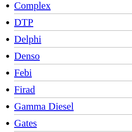
Complex
DTP
Delphi
Denso
Febi
Firad
Gamma Diesel
Gates