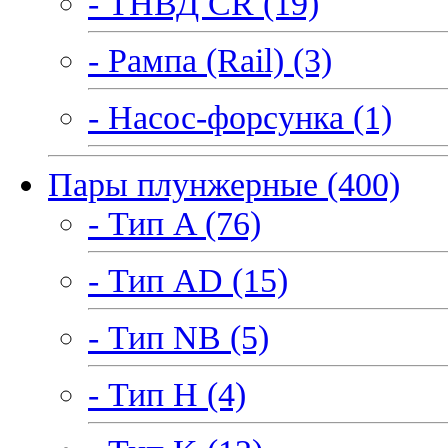
- ТНВД CR (19)
- Рампа (Rail) (3)
- Насос-форсунка (1)
Пары плунжерные (400)
- Тип A (76)
- Тип AD (15)
- Тип NB (5)
- Тип H (4)