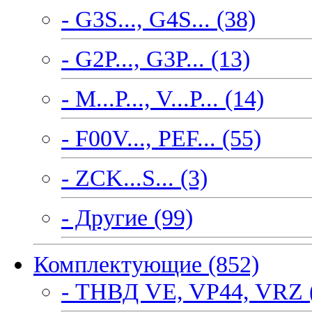
- G3S..., G4S... (38)
- G2P..., G3P... (13)
- M...P..., V...P... (14)
- F00V..., PEF... (55)
- ZCK...S... (3)
- Другие (99)
Комплектующие (852)
- ТНВД VE, VP44, VRZ 