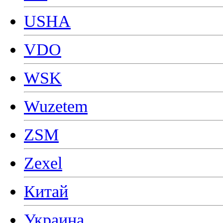
USHA
VDO
WSK
Wuzetem
ZSM
Zexel
Китай
Украина