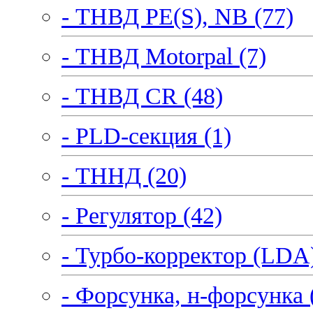
- ТНВД PE(S), NB (77)
- ТНВД Motorpal (7)
- ТНВД CR (48)
- PLD-секция (1)
- ТННД (20)
- Регулятор (42)
- Турбо-корректор (LDA)
- Форсунка, н-форсунка 