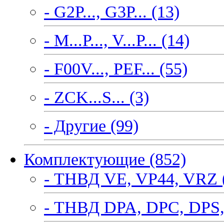
- G2P..., G3P... (13)
- M...P..., V...P... (14)
- F00V..., PEF... (55)
- ZCK...S... (3)
- Другие (99)
Комплектующие (852)
- ТНВД VE, VP44, VRZ 
- ТНВД DPA, DPC, DPS,