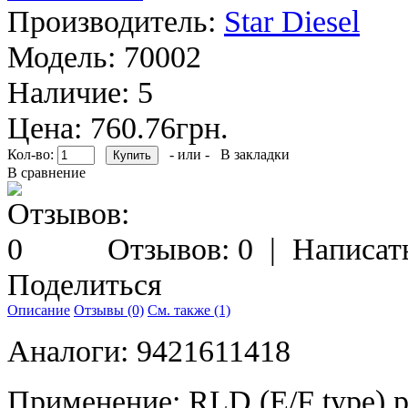
Производитель:
Star Diesel
Модель:
70002
Наличие:
5
Цена: 760.76грн.
Кол-во:
- или -
В закладки
В сравнение
Отзывов: 0
|
Написат
Поделиться
Описание
Отзывы (0)
См. также (1)
Аналоги: 9421611418
Применение: RLD (E/F type) 