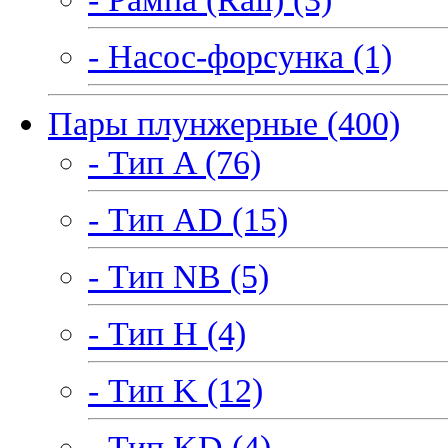
- Насос-форсунка (1)
Пары плунжерные (400)
- Тип A (76)
- Тип AD (15)
- Тип NB (5)
- Тип H (4)
- Тип K (12)
- Тип KD (4)