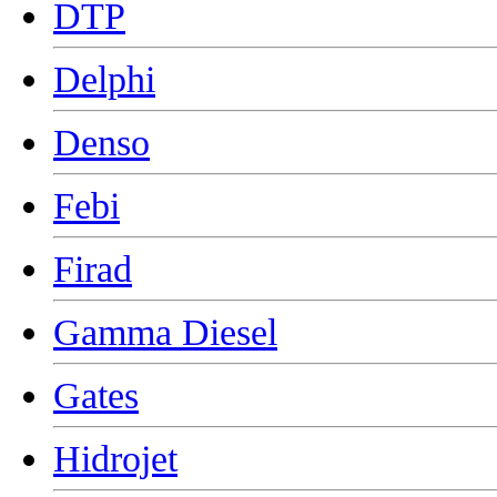
DTP
Delphi
Denso
Febi
Firad
Gamma Diesel
Gates
Hidrojet