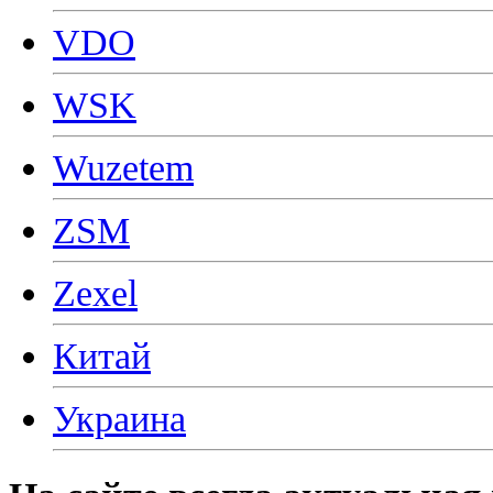
VDO
WSK
Wuzetem
ZSM
Zexel
Китай
Украина