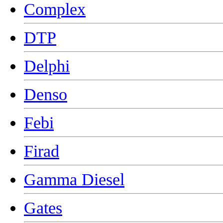
Complex
DTP
Delphi
Denso
Febi
Firad
Gamma Diesel
Gates