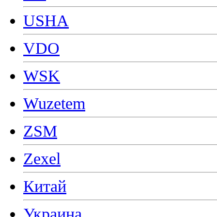
USHA
VDO
WSK
Wuzetem
ZSM
Zexel
Китай
Украина