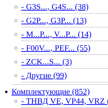
- G3S..., G4S... (38)
- G2P..., G3P... (13)
- M...P..., V...P... (14)
- F00V..., PEF... (55)
- ZCK...S... (3)
- Другие (99)
Комплектующие (852)
- ТНВД VE, VP44, VRZ 