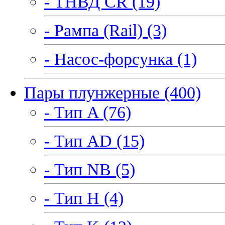
- ТНВД CR (19)
- Рампа (Rail) (3)
- Насос-форсунка (1)
Пары плунжерные (400)
- Тип A (76)
- Тип AD (15)
- Тип NB (5)
- Тип H (4)