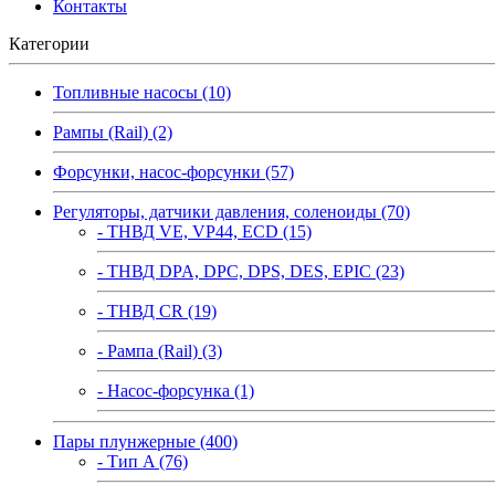
Контакты
Категории
Топливные насосы (10)
Рампы (Rail) (2)
Форсунки, насос-форсунки (57)
Регуляторы, датчики давления, соленоиды (70)
- ТНВД VE, VP44, ECD (15)
- ТНВД DPA, DPC, DPS, DES, EPIC (23)
- ТНВД CR (19)
- Рампа (Rail) (3)
- Насос-форсунка (1)
Пары плунжерные (400)
- Тип A (76)