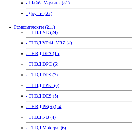
- Шайба Украина (81)
- Другие (22)
Ремкомплекты (211)
- ТНВД VE (24)
- ТНВД VP44, VRZ (4)
- ТНВД DPA (15)
- ТНВД DPC (6)
- ТНВД DPS (7)
- ТНВД EPIC (6)
- ТНВД DES (5)
- ТНВД PE(S) (54)
- ТНВД NB (4)
- ТНВД Motorpal (6)