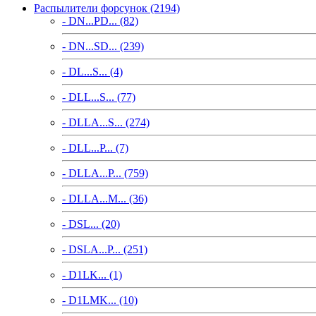
Распылители форсунок (2194)
- DN...PD... (82)
- DN...SD... (239)
- DL...S... (4)
- DLL...S... (77)
- DLLA...S... (274)
- DLL...P... (7)
- DLLA...P... (759)
- DLLA...M... (36)
- DSL... (20)
- DSLA...P... (251)
- D1LK... (1)
- D1LMK... (10)