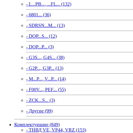
- L...PB..., ...FL... (132)
- 6801... (36)
- SDRSN...M... (13)
- DOP...S... (12)
- DOP...P... (3)
- G3S..., G4S... (38)
- G2P..., G3P... (13)
- M...P..., V...P... (14)
- F00V..., PEF... (55)
- ZCK...S... (3)
- Другие (99)
Комплектующие (849)
- ТНВД VE, VP44, VRZ (153)