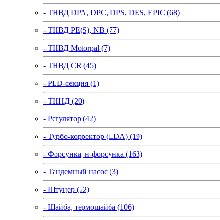
- ТНВД DPA, DPC, DPS, DES, EPIC (68)
- ТНВД PE(S), NB (77)
- ТНВД Motorpal (7)
- ТНВД CR (45)
- PLD-секция (1)
- ТННД (20)
- Регулятор (42)
- Турбо-корректор (LDA) (19)
- Форсунка, н-форсунка (163)
- Тандемный насос (3)
- Штуцер (22)
- Шайба, термошайба (106)