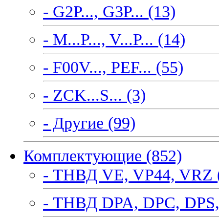
- G2P..., G3P... (13)
- M...P..., V...P... (14)
- F00V..., PEF... (55)
- ZCK...S... (3)
- Другие (99)
Комплектующие (852)
- ТНВД VE, VP44, VRZ 
- ТНВД DPA, DPC, DPS,