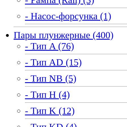
- Насос-форсунка (1)
Пары плунжерные (400)
- Тип A (76)
- Тип AD (15)
- Тип NB (5)
- Тип H (4)
- Тип K (12)
- Тип KD (4)