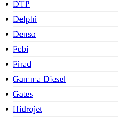
DTP
Delphi
Denso
Febi
Firad
Gamma Diesel
Gates
Hidrojet