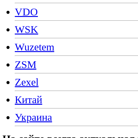
VDO
WSK
Wuzetem
ZSM
Zexel
Китай
Украина