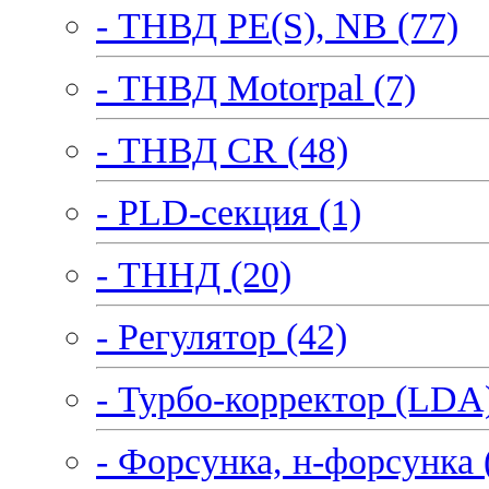
- ТНВД PE(S), NB (77)
- ТНВД Motorpal (7)
- ТНВД CR (48)
- PLD-секция (1)
- ТННД (20)
- Регулятор (42)
- Турбо-корректор (LDA)
- Форсунка, н-форсунка 