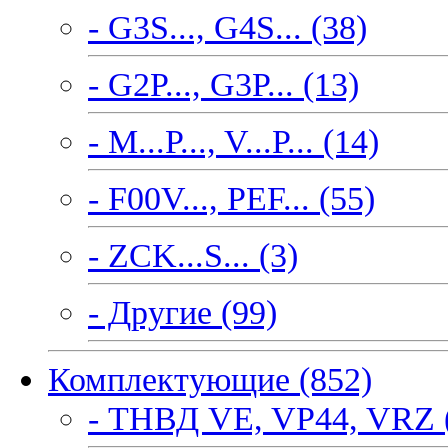
- G3S..., G4S... (38)
- G2P..., G3P... (13)
- M...P..., V...P... (14)
- F00V..., PEF... (55)
- ZCK...S... (3)
- Другие (99)
Комплектующие (852)
- ТНВД VE, VP44, VRZ 