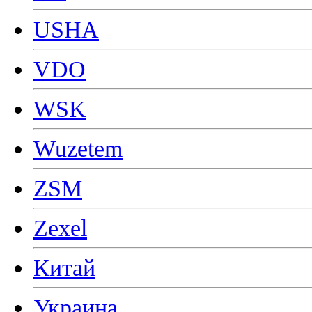
USHA
VDO
WSK
Wuzetem
ZSM
Zexel
Китай
Украина