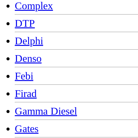
Complex
DTP
Delphi
Denso
Febi
Firad
Gamma Diesel
Gates