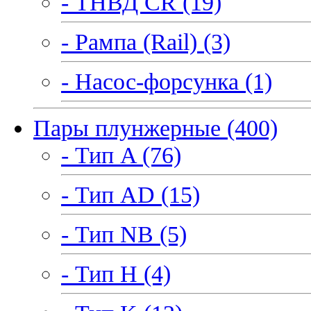
- ТНВД CR (19)
- Рампа (Rail) (3)
- Насос-форсунка (1)
Пары плунжерные (400)
- Тип A (76)
- Тип AD (15)
- Тип NB (5)
- Тип H (4)