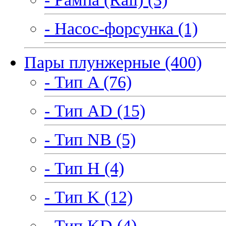
- Насос-форсунка (1)
Пары плунжерные (400)
- Тип A (76)
- Тип AD (15)
- Тип NB (5)
- Тип H (4)
- Тип K (12)
- Тип KD (4)