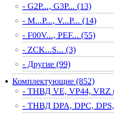
- G2P..., G3P... (13)
- M...P..., V...P... (14)
- F00V..., PEF... (55)
- ZCK...S... (3)
- Другие (99)
Комплектующие (852)
- ТНВД VE, VP44, VRZ 
- ТНВД DPA, DPC, DPS,