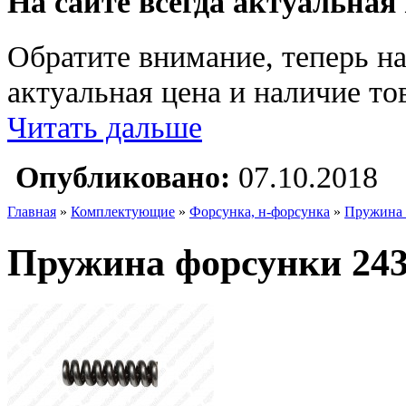
На сайте всегда актуальная
Обратите внимание, теперь на
актуальная цена и наличие тов
Читать дальше
Опубликовано:
07.10.2018
Главная
»
Комплектующие
»
Форсунка, н-форсунка
»
Пружина 
Пружина форсунки 243