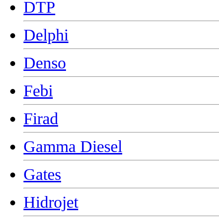
DTP
Delphi
Denso
Febi
Firad
Gamma Diesel
Gates
Hidrojet