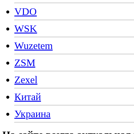
VDO
WSK
Wuzetem
ZSM
Zexel
Китай
Украина