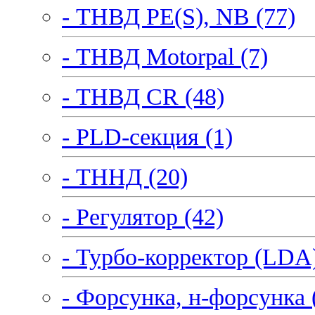
- ТНВД PE(S), NB (77)
- ТНВД Motorpal (7)
- ТНВД CR (48)
- PLD-секция (1)
- ТННД (20)
- Регулятор (42)
- Турбо-корректор (LDA)
- Форсунка, н-форсунка 