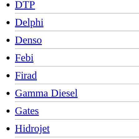
DTP
Delphi
Denso
Febi
Firad
Gamma Diesel
Gates
Hidrojet