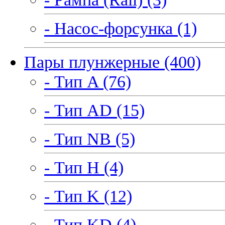
- Насос-форсунка (1)
Пары плунжерные (400)
- Тип A (76)
- Тип AD (15)
- Тип NB (5)
- Тип H (4)
- Тип K (12)
- Тип KD (4)