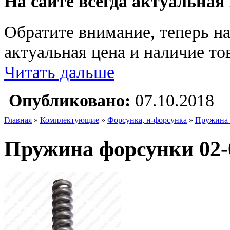
На сайте всегда актуальная
Обратите внимание, теперь на
актуальная цена и наличие тов
Читать дальше
Опубликовано:
07.10.2018
Главная
»
Комплектующие
»
Форсунка, н-форсунка
»
Пружина 
Пружина форсунки 02