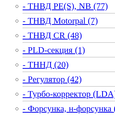
- ТНВД PE(S), NB (77)
- ТНВД Motorpal (7)
- ТНВД CR (48)
- PLD-секция (1)
- ТННД (20)
- Регулятор (42)
- Турбо-корректор (LDA)
- Форсунка, н-форсунка 