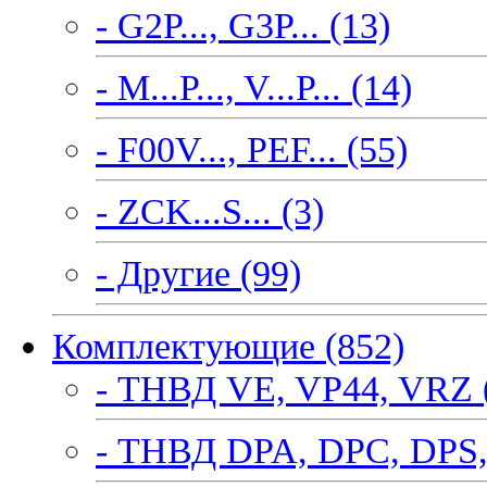
- G2P..., G3P... (13)
- M...P..., V...P... (14)
- F00V..., PEF... (55)
- ZCK...S... (3)
- Другие (99)
Комплектующие (852)
- ТНВД VE, VP44, VRZ 
- ТНВД DPA, DPC, DPS,