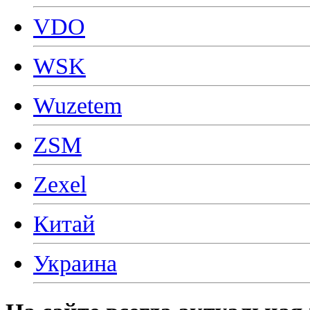
VDO
WSK
Wuzetem
ZSM
Zexel
Китай
Украина