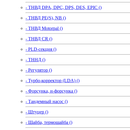
- ТНВД DPA, DPC, DPS, DES, EPIC ()
- ТНВД PE(S), NB ()
- ТНВД Motorpal ()
- ТНВД CR ()
- PLD-секция ()
- ТННД ()
- Регулятор ()
- Турбо-корректор (LDA) ()
- Форсунка, н-форсунка ()
- Тандемный насос ()
- Штуцер ()
- Шайба, термошайба ()