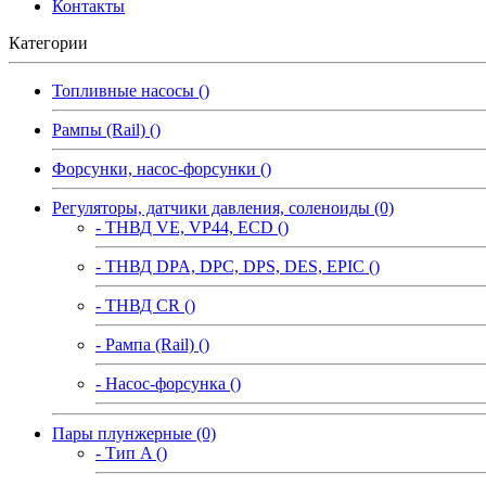
Контакты
Категории
Топливные насосы ()
Рампы (Rail) ()
Форсунки, насос-форсунки ()
Регуляторы, датчики давления, соленоиды (0)
- ТНВД VE, VP44, ECD ()
- ТНВД DPA, DPC, DPS, DES, EPIC ()
- ТНВД CR ()
- Рампа (Rail) ()
- Насос-форсунка ()
Пары плунжерные (0)
- Тип A ()