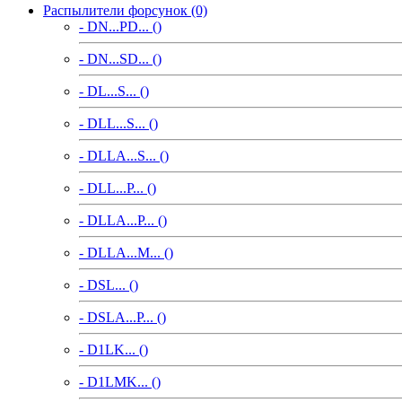
Распылители форсунок (0)
- DN...PD... ()
- DN...SD... ()
- DL...S... ()
- DLL...S... ()
- DLLA...S... ()
- DLL...P... ()
- DLLA...P... ()
- DLLA...M... ()
- DSL... ()
- DSLA...P... ()
- D1LK... ()
- D1LMK... ()