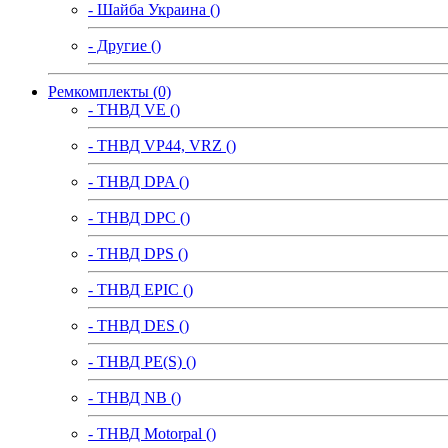
- Шайба Украина ()
- Другие ()
Ремкомплекты (0)
- ТНВД VE ()
- ТНВД VP44, VRZ ()
- ТНВД DPA ()
- ТНВД DPC ()
- ТНВД DPS ()
- ТНВД EPIC ()
- ТНВД DES ()
- ТНВД PE(S) ()
- ТНВД NB ()
- ТНВД Motorpal ()