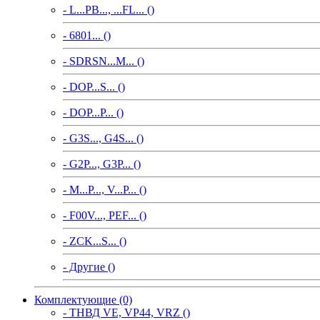
- L...PB..., ...FL... ()
- 6801... ()
- SDRSN...M... ()
- DOP...S... ()
- DOP...P... ()
- G3S..., G4S... ()
- G2P..., G3P... ()
- M...P..., V...P... ()
- F00V..., PEF... ()
- ZCK...S... ()
- Другие ()
Комплектующие (0)
- ТНВД VE, VP44, VRZ ()