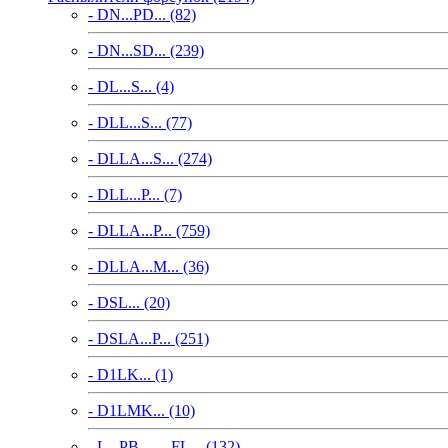
- DN...PD... (82)
- DN...SD... (239)
- DL...S... (4)
- DLL...S... (77)
- DLLA...S... (274)
- DLL...P... (7)
- DLLA...P... (759)
- DLLA...M... (36)
- DSL... (20)
- DSLA...P... (251)
- D1LK... (1)
- D1LMK... (10)
- L...PB..., ...FL... (132)