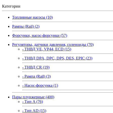
Категории
Топливные насосы (10)
Рампы (Rail) (2)
Форсунки, насос-форсунки (57)
Регуляторы, датчики давления, соленоиды (70)
- ТНВД VE, VP44, ECD (15)
- ТНВД DPA, DPC, DPS, DES, EPIC (23)
- ТНВД CR (19)
- Рампа (Rail) (3)
- Насос-форсунка (1)
Пары плунжерные (400)
- Тип A (76)
- Тип AD (15)