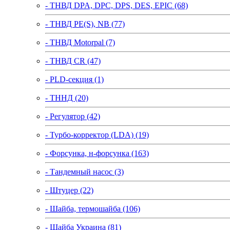
- ТНВД DPA, DPC, DPS, DES, EPIC (68)
- ТНВД PE(S), NB (77)
- ТНВД Motorpal (7)
- ТНВД CR (47)
- PLD-секция (1)
- ТННД (20)
- Регулятор (42)
- Турбо-корректор (LDA) (19)
- Форсунка, н-форсунка (163)
- Тандемный насос (3)
- Штуцер (22)
- Шайба, термошайба (106)
- Шайба Украина (81)