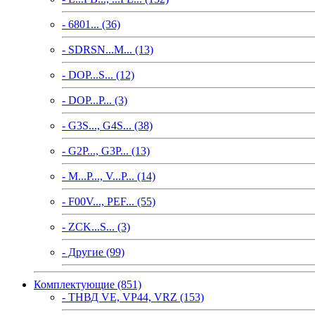
- 6801... (36)
- SDRSN...M... (13)
- DOP...S... (12)
- DOP...P... (3)
- G3S..., G4S... (38)
- G2P..., G3P... (13)
- M...P..., V...P... (14)
- F00V..., PEF... (55)
- ZCK...S... (3)
- Другие (99)
Комплектующие (851)
- ТНВД VE, VP44, VRZ (153)