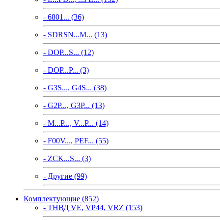
- 6801... (36)
- SDRSN...M... (13)
- DOP...S... (12)
- DOP...P... (3)
- G3S..., G4S... (38)
- G2P..., G3P... (13)
- M...P..., V...P... (14)
- F00V..., PEF... (55)
- ZCK...S... (3)
- Другие (99)
Комплектующие (852)
- ТНВД VE, VP44, VRZ (153)