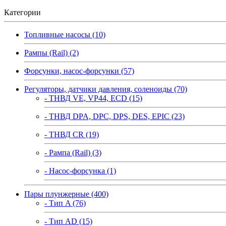
Категории
Топливные насосы (10)
Рампы (Rail) (2)
Форсунки, насос-форсунки (57)
Регуляторы, датчики давления, соленоиды (70)
- ТНВД VE, VP44, ECD (15)
- ТНВД DPA, DPC, DPS, DES, EPIC (23)
- ТНВД CR (19)
- Рампа (Rail) (3)
- Насос-форсунка (1)
Пары плунжерные (400)
- Тип A (76)
- Тип AD (15)