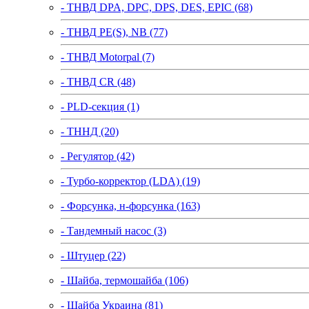
- ТНВД DPA, DPC, DPS, DES, EPIC (68)
- ТНВД PE(S), NB (77)
- ТНВД Motorpal (7)
- ТНВД CR (48)
- PLD-секция (1)
- ТННД (20)
- Регулятор (42)
- Турбо-корректор (LDA) (19)
- Форсунка, н-форсунка (163)
- Тандемный насос (3)
- Штуцер (22)
- Шайба, термошайба (106)
- Шайба Украина (81)