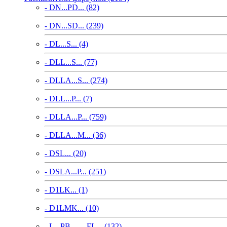
- DN...PD... (82)
- DN...SD... (239)
- DL...S... (4)
- DLL...S... (77)
- DLLA...S... (274)
- DLL...P... (7)
- DLLA...P... (759)
- DLLA...M... (36)
- DSL... (20)
- DSLA...P... (251)
- D1LK... (1)
- D1LMK... (10)
- L...PB..., ...FL... (132)