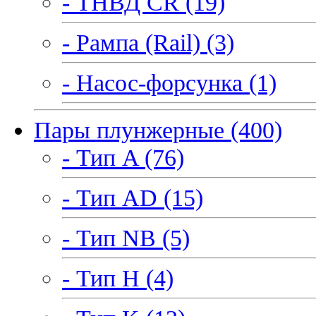
- ТНВД CR (19)
- Рампа (Rail) (3)
- Насос-форсунка (1)
Пары плунжерные (400)
- Тип A (76)
- Тип AD (15)
- Тип NB (5)
- Тип H (4)