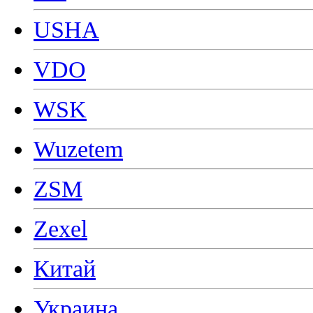
USHA
VDO
WSK
Wuzetem
ZSM
Zexel
Китай
Украина