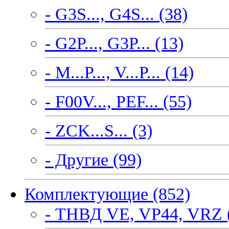
- G3S..., G4S... (38)
- G2P..., G3P... (13)
- M...P..., V...P... (14)
- F00V..., PEF... (55)
- ZCK...S... (3)
- Другие (99)
Комплектующие (852)
- ТНВД VE, VP44, VRZ 