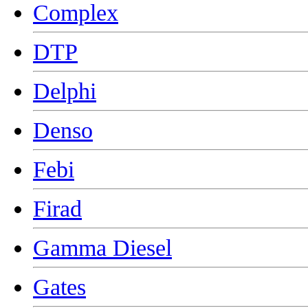
Complex
DTP
Delphi
Denso
Febi
Firad
Gamma Diesel
Gates