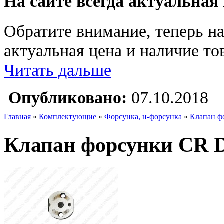
На сайте всегда актуальная
Обратите внимание, теперь на
актуальная цена и наличие тов
Читать дальше
Опубликовано:
07.10.2018
Главная
»
Комплектующие
»
Форсунка, н-форсунка
»
Клапан ф
Клапан форсунки CR D