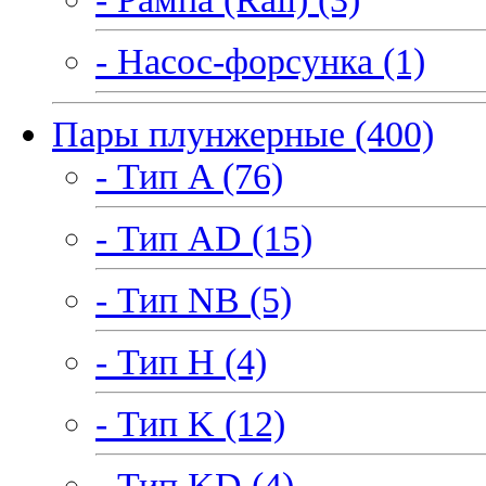
- Насос-форсунка (1)
Пары плунжерные (400)
- Тип A (76)
- Тип AD (15)
- Тип NB (5)
- Тип H (4)
- Тип K (12)
- Тип KD (4)