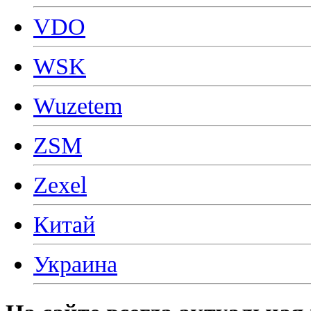
VDO
WSK
Wuzetem
ZSM
Zexel
Китай
Украина