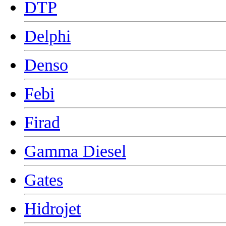
DTP
Delphi
Denso
Febi
Firad
Gamma Diesel
Gates
Hidrojet