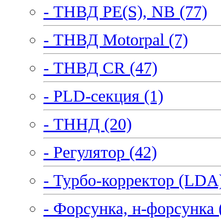
- ТНВД PE(S), NB (77)
- ТНВД Motorpal (7)
- ТНВД CR (47)
- PLD-секция (1)
- ТННД (20)
- Регулятор (42)
- Турбо-корректор (LDA)
- Форсунка, н-форсунка 