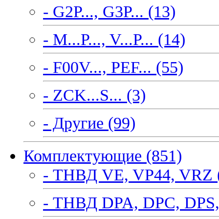
- G2P..., G3P... (13)
- M...P..., V...P... (14)
- F00V..., PEF... (55)
- ZCK...S... (3)
- Другие (99)
Комплектующие (851)
- ТНВД VE, VP44, VRZ 
- ТНВД DPA, DPC, DPS,