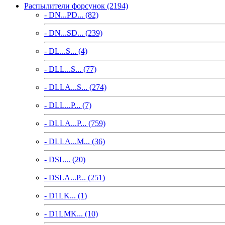
Распылители форсунок (2194)
- DN...PD... (82)
- DN...SD... (239)
- DL...S... (4)
- DLL...S... (77)
- DLLA...S... (274)
- DLL...P... (7)
- DLLA...P... (759)
- DLLA...M... (36)
- DSL... (20)
- DSLA...P... (251)
- D1LK... (1)
- D1LMK... (10)