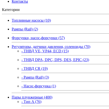
Контакты
Категории
Топливные насосы (10)
Рампы (Rail) (2)
Форсунки, насос-форсунки (57)
Регуляторы, датчики давления, соленоиды (70)
- ТНВД VE, VP44, ECD (15)
- ТНВД DPA, DPC, DPS, DES, EPIC (23)
- ТНВД CR (19)
- Рампа (Rail) (3)
- Насос-форсунка (1)
Пары плунжерные (400)
- Тип A (76)