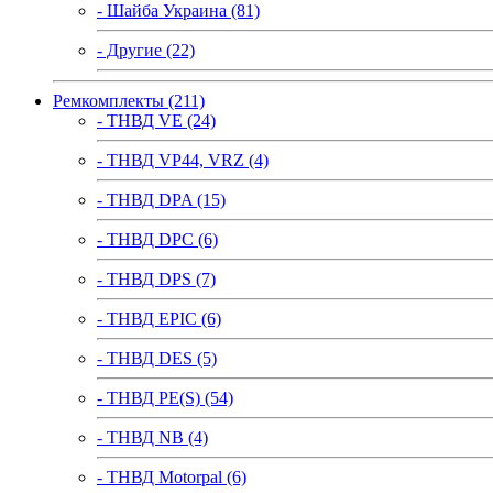
- Шайба Украина (81)
- Другие (22)
Ремкомплекты (211)
- ТНВД VE (24)
- ТНВД VP44, VRZ (4)
- ТНВД DPA (15)
- ТНВД DPC (6)
- ТНВД DPS (7)
- ТНВД EPIC (6)
- ТНВД DES (5)
- ТНВД PE(S) (54)
- ТНВД NB (4)
- ТНВД Motorpal (6)