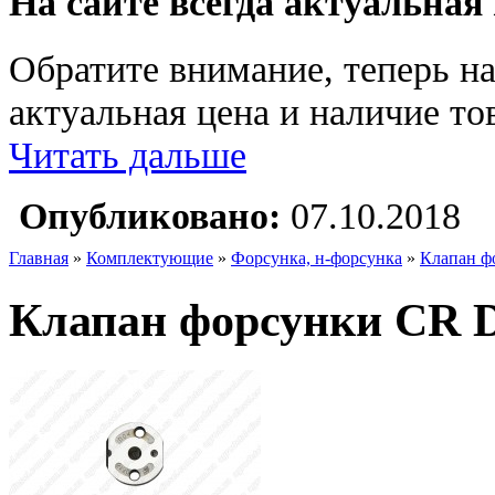
На сайте всегда актуальная
Обратите внимание, теперь на
актуальная цена и наличие тов
Читать дальше
Опубликовано:
07.10.2018
Главная
»
Комплектующие
»
Форсунка, н-форсунка
»
Клапан ф
Клапан форсунки CR D