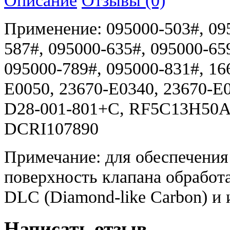
Применение: 095000-503#, 095
587#, 095000-635#, 095000-65
095000-789#, 095000-831#, 1
E0050, 23670-E0340, 23670-E0
D28-001-801+C, RF5C13H50
DCRI107890
Примечание: для обеспечения
поверхность клапана обработ
DLC (Diamond-like Carbon) и 
Написать отзыв