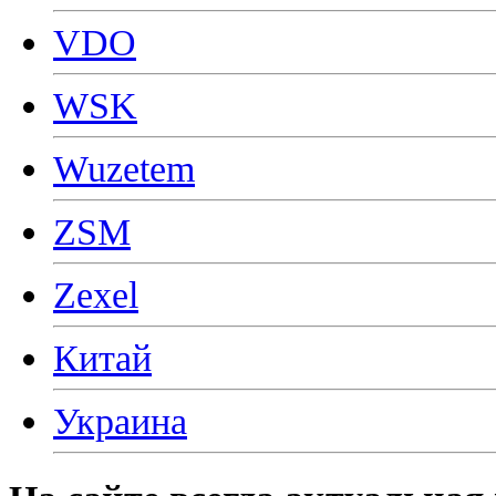
VDO
WSK
Wuzetem
ZSM
Zexel
Китай
Украина