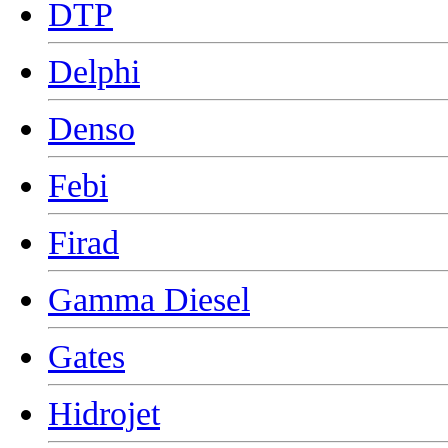
DTP
Delphi
Denso
Febi
Firad
Gamma Diesel
Gates
Hidrojet