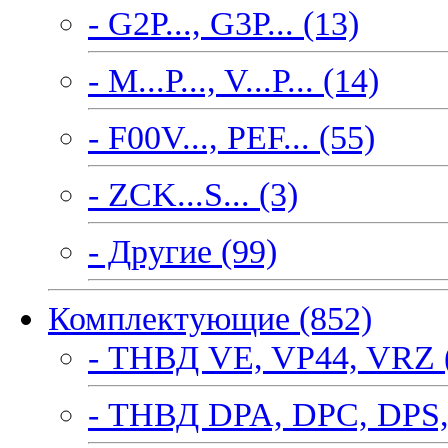
- G2P..., G3P... (13)
- M...P..., V...P... (14)
- F00V..., PEF... (55)
- ZCK...S... (3)
- Другие (99)
Комплектующие (852)
- ТНВД VE, VP44, VRZ 
- ТНВД DPA, DPC, DPS,