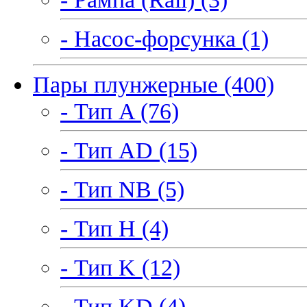
- Насос-форсунка (1)
Пары плунжерные (400)
- Тип A (76)
- Тип AD (15)
- Тип NB (5)
- Тип H (4)
- Тип K (12)
- Тип KD (4)