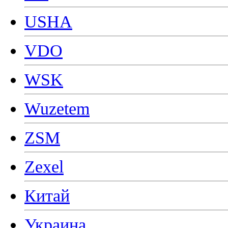
USHA
VDO
WSK
Wuzetem
ZSM
Zexel
Китай
Украина