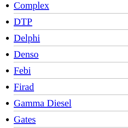
Complex
DTP
Delphi
Denso
Febi
Firad
Gamma Diesel
Gates