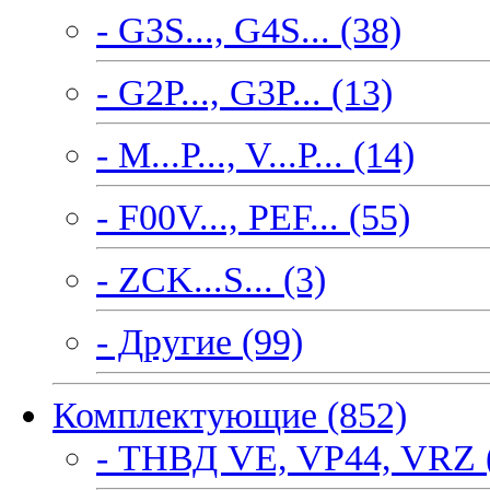
- G3S..., G4S... (38)
- G2P..., G3P... (13)
- M...P..., V...P... (14)
- F00V..., PEF... (55)
- ZCK...S... (3)
- Другие (99)
Комплектующие (852)
- ТНВД VE, VP44, VRZ 