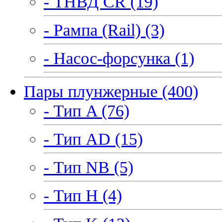
- ТНВД CR (19)
- Рампа (Rail) (3)
- Насос-форсунка (1)
Пары плунжерные (400)
- Тип A (76)
- Тип AD (15)
- Тип NB (5)
- Тип H (4)