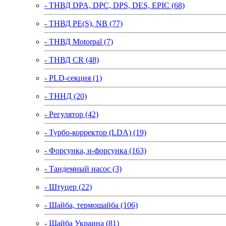
- ТНВД DPA, DPC, DPS, DES, EPIC (68)
- ТНВД PE(S), NB (77)
- ТНВД Motorpal (7)
- ТНВД CR (48)
- PLD-секция (1)
- ТННД (20)
- Регулятор (42)
- Турбо-корректор (LDA) (19)
- Форсунка, н-форсунка (163)
- Тандемный насос (3)
- Штуцер (22)
- Шайба, термошайба (106)
- Шайба Украина (81)