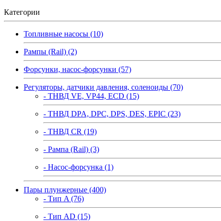
Категории
Топливные насосы (10)
Рампы (Rail) (2)
Форсунки, насос-форсунки (57)
Регуляторы, датчики давления, соленоиды (70)
- ТНВД VE, VP44, ECD (15)
- ТНВД DPA, DPC, DPS, DES, EPIC (23)
- ТНВД CR (19)
- Рампа (Rail) (3)
- Насос-форсунка (1)
Пары плунжерные (400)
- Тип A (76)
- Тип AD (15)