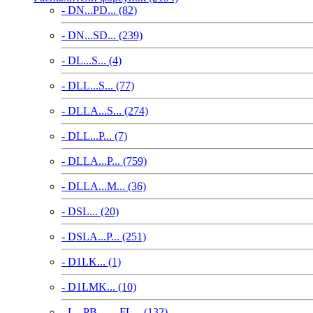
- DN...PD... (82)
- DN...SD... (239)
- DL...S... (4)
- DLL...S... (77)
- DLLA...S... (274)
- DLL...P... (7)
- DLLA...P... (759)
- DLLA...M... (36)
- DSL... (20)
- DSLA...P... (251)
- D1LK... (1)
- D1LMK... (10)
- L...PB..., ...FL... (132)