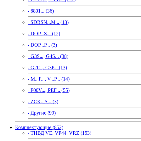
- 6801... (36)
- SDRSN...M... (13)
- DOP...S... (12)
- DOP...P... (3)
- G3S..., G4S... (38)
- G2P..., G3P... (13)
- M...P..., V...P... (14)
- F00V..., PEF... (55)
- ZCK...S... (3)
- Другие (99)
Комплектующие (852)
- ТНВД VE, VP44, VRZ (153)