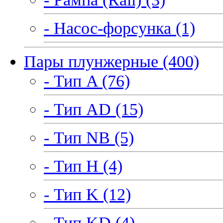
- Насос-форсунка (1)
Пары плунжерные (400)
- Тип A (76)
- Тип AD (15)
- Тип NB (5)
- Тип H (4)
- Тип K (12)
- Тип KD (4)