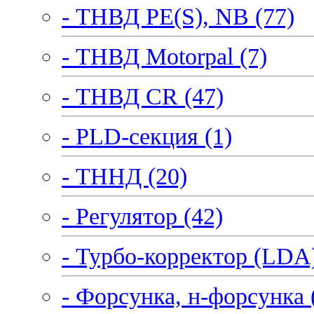
- ТНВД PE(S), NB (77)
- ТНВД Motorpal (7)
- ТНВД CR (47)
- PLD-секция (1)
- ТННД (20)
- Регулятор (42)
- Турбо-корректор (LDA)
- Форсунка, н-форсунка 