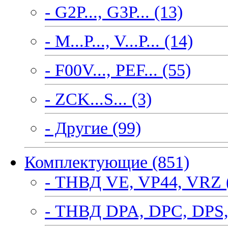
- G2P..., G3P... (13)
- M...P..., V...P... (14)
- F00V..., PEF... (55)
- ZCK...S... (3)
- Другие (99)
Комплектующие (851)
- ТНВД VE, VP44, VRZ 
- ТНВД DPA, DPC, DPS,