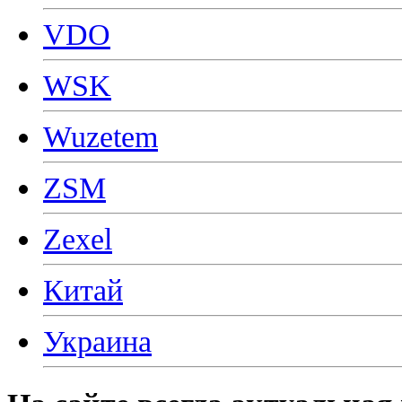
VDO
WSK
Wuzetem
ZSM
Zexel
Китай
Украина