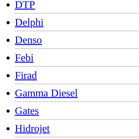
DTP
Delphi
Denso
Febi
Firad
Gamma Diesel
Gates
Hidrojet