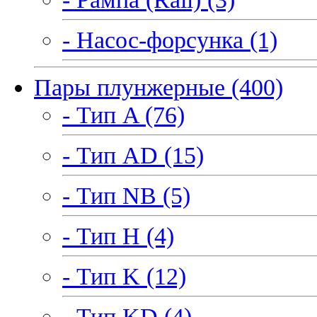
- Насос-форсунка (1)
Пары плунжерные (400)
- Тип A (76)
- Тип AD (15)
- Тип NB (5)
- Тип H (4)
- Тип K (12)
- Тип KD (4)