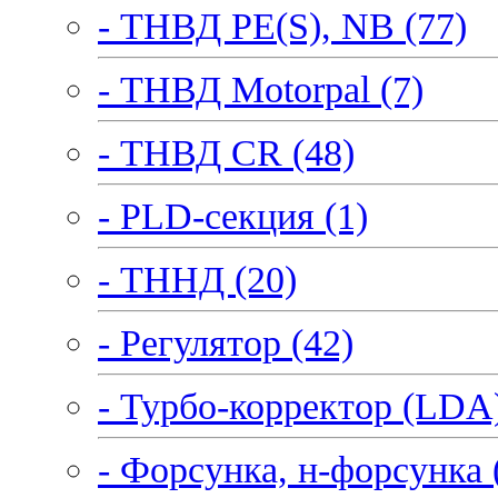
- ТНВД PE(S), NB (77)
- ТНВД Motorpal (7)
- ТНВД CR (48)
- PLD-секция (1)
- ТННД (20)
- Регулятор (42)
- Турбо-корректор (LDA)
- Форсунка, н-форсунка 