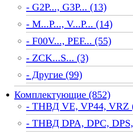
- G2P..., G3P... (13)
- M...P..., V...P... (14)
- F00V..., PEF... (55)
- ZCK...S... (3)
- Другие (99)
Комплектующие (852)
- ТНВД VE, VP44, VRZ 
- ТНВД DPA, DPC, DPS,