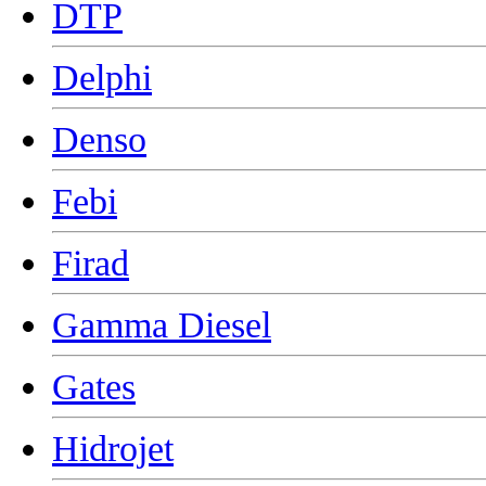
DTP
Delphi
Denso
Febi
Firad
Gamma Diesel
Gates
Hidrojet