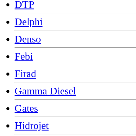
DTP
Delphi
Denso
Febi
Firad
Gamma Diesel
Gates
Hidrojet