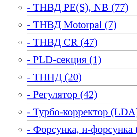
- ТНВД PE(S), NB (77)
- ТНВД Motorpal (7)
- ТНВД CR (47)
- PLD-секция (1)
- ТННД (20)
- Регулятор (42)
- Турбо-корректор (LDA)
- Форсунка, н-форсунка 