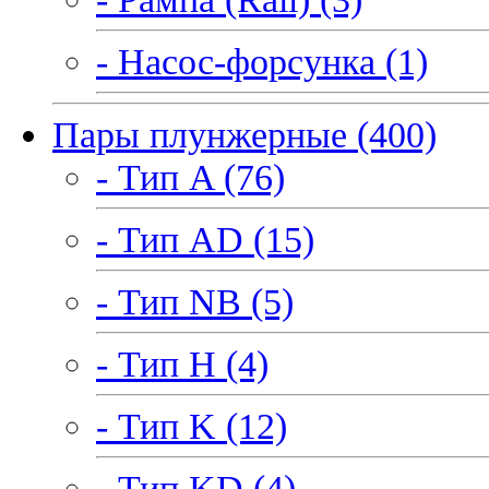
- Насос-форсунка (1)
Пары плунжерные (400)
- Тип A (76)
- Тип AD (15)
- Тип NB (5)
- Тип H (4)
- Тип K (12)
- Тип KD (4)