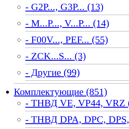
- G2P..., G3P... (13)
- M...P..., V...P... (14)
- F00V..., PEF... (55)
- ZCK...S... (3)
- Другие (99)
Комплектующие (851)
- ТНВД VE, VP44, VRZ 
- ТНВД DPA, DPC, DPS,