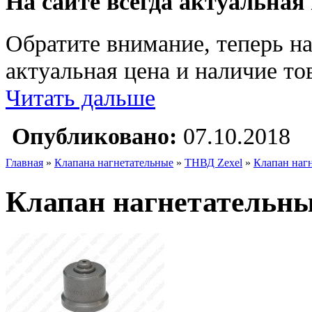
На сайте всегда актуальная
Обратите внимание, теперь на
актуальная цена и наличие тов
Читать дальше
Опубликовано:
07.10.2018
Главная
»
Клапана нагнетательные
»
ТНВД Zexel
»
Клапан наг
Клапан нагнетательны