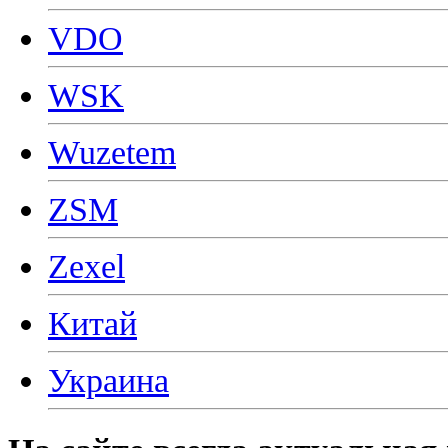
VDO
WSK
Wuzetem
ZSM
Zexel
Китай
Украина