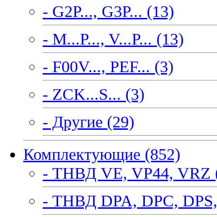
- G2P..., G3P... (13)
- M...P..., V...P... (13)
- F00V..., PEF... (3)
- ZCK...S... (3)
- Другие (29)
Комплектующие (852)
- ТНВД VE, VP44, VRZ 
- ТНВД DPA, DPC, DPS,