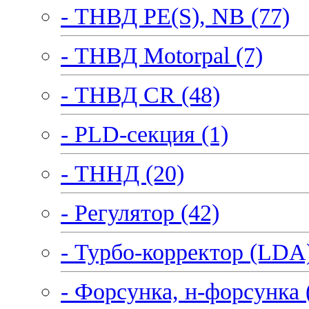
- ТНВД PE(S), NB (77)
- ТНВД Motorpal (7)
- ТНВД CR (48)
- PLD-секция (1)
- ТННД (20)
- Регулятор (42)
- Турбо-корректор (LDA)
- Форсунка, н-форсунка 