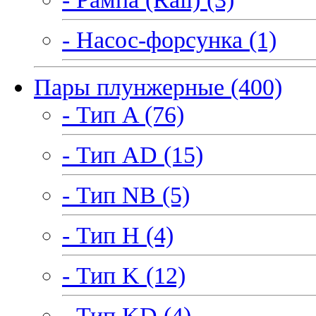
- Насос-форсунка (1)
Пары плунжерные (400)
- Тип A (76)
- Тип AD (15)
- Тип NB (5)
- Тип H (4)
- Тип K (12)
- Тип KD (4)