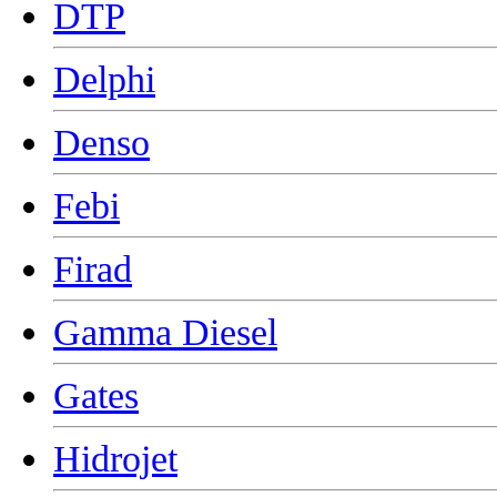
DTP
Delphi
Denso
Febi
Firad
Gamma Diesel
Gates
Hidrojet