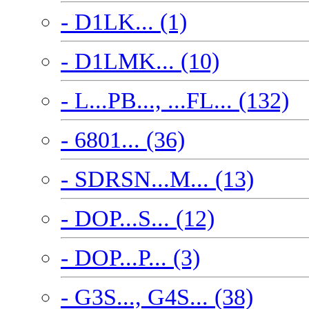
- D1LK... (1)
- D1LMK... (10)
- L...PB..., ...FL... (132)
- 6801... (36)
- SDRSN...M... (13)
- DOP...S... (12)
- DOP...P... (3)
- G3S..., G4S... (38)