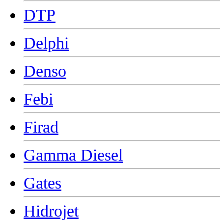
DTP
Delphi
Denso
Febi
Firad
Gamma Diesel
Gates
Hidrojet