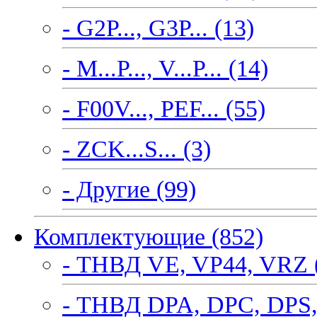
- G2P..., G3P... (13)
- M...P..., V...P... (14)
- F00V..., PEF... (55)
- ZCK...S... (3)
- Другие (99)
Комплектующие (852)
- ТНВД VE, VP44, VRZ 
- ТНВД DPA, DPC, DPS,