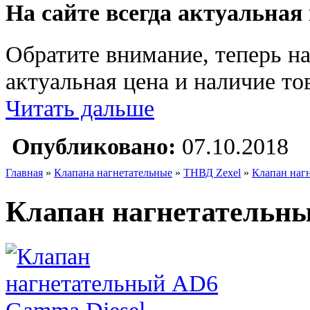
На сайте всегда актуальная
Обратите внимание, теперь на
актуальная цена и наличие тов
Читать дальше
Опубликовано:
07.10.2018
Главная
»
Клапана нагнетательные
»
ТНВД Zexel
»
Клапан наг
Клапан нагнетательн