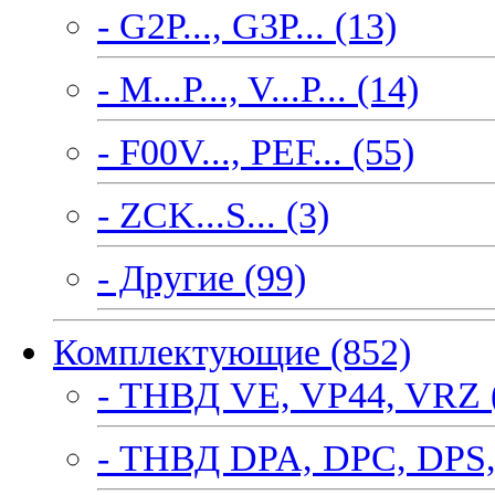
- G2P..., G3P... (13)
- M...P..., V...P... (14)
- F00V..., PEF... (55)
- ZCK...S... (3)
- Другие (99)
Комплектующие (852)
- ТНВД VE, VP44, VRZ 
- ТНВД DPA, DPC, DPS,