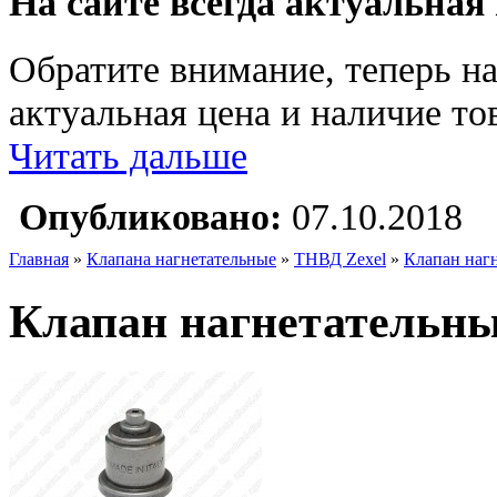
На сайте всегда актуальная
Обратите внимание, теперь на
актуальная цена и наличие тов
Читать дальше
Опубликовано:
07.10.2018
Главная
»
Клапана нагнетательные
»
ТНВД Zexel
»
Клапан наг
Клапан нагнетательны