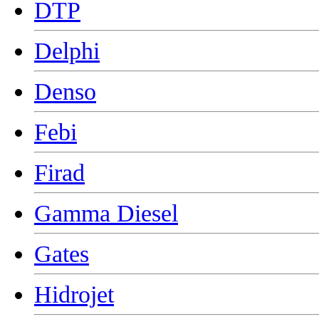
DTP
Delphi
Denso
Febi
Firad
Gamma Diesel
Gates
Hidrojet