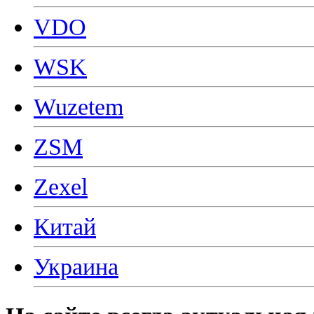
VDO
WSK
Wuzetem
ZSM
Zexel
Китай
Украина