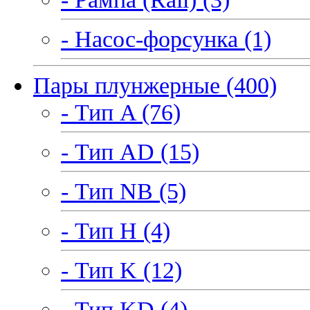
- Насос-форсунка (1)
Пары плунжерные (400)
- Тип A (76)
- Тип AD (15)
- Тип NB (5)
- Тип H (4)
- Тип K (12)
- Тип KD (4)