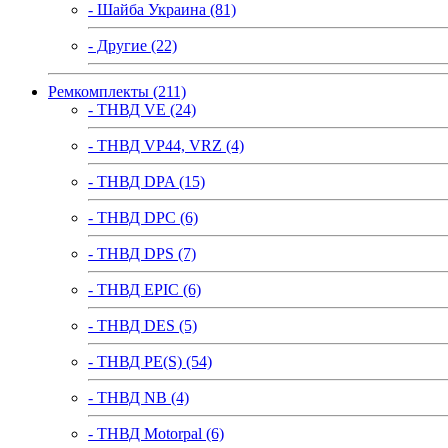
- Шайба Украина (81)
- Другие (22)
Ремкомплекты (211)
- ТНВД VE (24)
- ТНВД VP44, VRZ (4)
- ТНВД DPA (15)
- ТНВД DPC (6)
- ТНВД DPS (7)
- ТНВД EPIC (6)
- ТНВД DES (5)
- ТНВД PE(S) (54)
- ТНВД NB (4)
- ТНВД Motorpal (6)