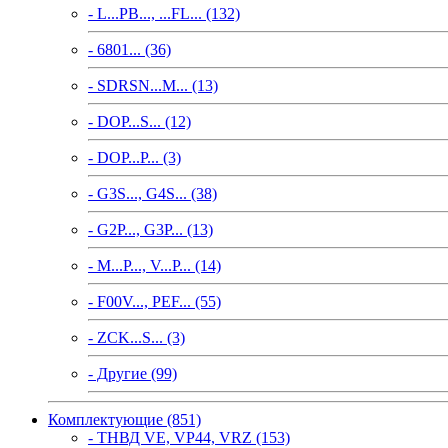
- L...PB..., ...FL... (132)
- 6801... (36)
- SDRSN...M... (13)
- DOP...S... (12)
- DOP...P... (3)
- G3S..., G4S... (38)
- G2P..., G3P... (13)
- M...P..., V...P... (14)
- F00V..., PEF... (55)
- ZCK...S... (3)
- Другие (99)
Комплектующие (851)
- ТНВД VE, VP44, VRZ (153)