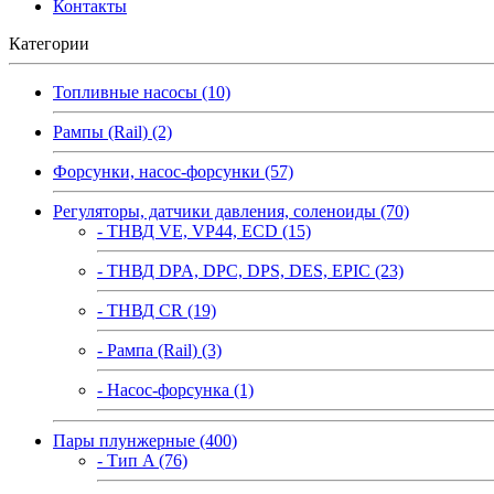
Контакты
Категории
Топливные насосы (10)
Рампы (Rail) (2)
Форсунки, насос-форсунки (57)
Регуляторы, датчики давления, соленоиды (70)
- ТНВД VE, VP44, ECD (15)
- ТНВД DPA, DPC, DPS, DES, EPIC (23)
- ТНВД CR (19)
- Рампа (Rail) (3)
- Насос-форсунка (1)
Пары плунжерные (400)
- Тип A (76)