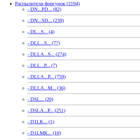
Распылители форсунок (2194)
- DN...PD... (82)
- DN...SD... (239)
- DL...S... (4)
- DLL...S... (77)
- DLLA...S... (274)
- DLL...P... (7)
- DLLA...P... (759)
- DLLA...M... (36)
- DSL... (20)
- DSLA...P... (251)
- D1LK... (1)
- D1LMK... (10)