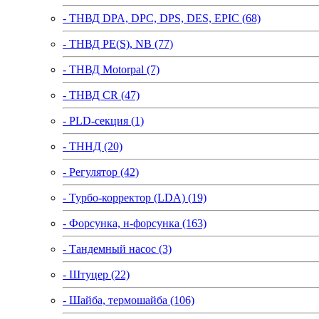
- ТНВД DPA, DPC, DPS, DES, EPIC (68)
- ТНВД PE(S), NB (77)
- ТНВД Motorpal (7)
- ТНВД CR (47)
- PLD-секция (1)
- ТННД (20)
- Регулятор (42)
- Турбо-корректор (LDA) (19)
- Форсунка, н-форсунка (163)
- Тандемный насос (3)
- Штуцер (22)
- Шайба, термошайба (106)