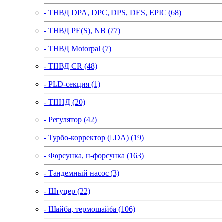
- ТНВД DPA, DPC, DPS, DES, EPIC (68)
- ТНВД PE(S), NB (77)
- ТНВД Motorpal (7)
- ТНВД CR (48)
- PLD-секция (1)
- ТННД (20)
- Регулятор (42)
- Турбо-корректор (LDA) (19)
- Форсунка, н-форсунка (163)
- Тандемный насос (3)
- Штуцер (22)
- Шайба, термошайба (106)