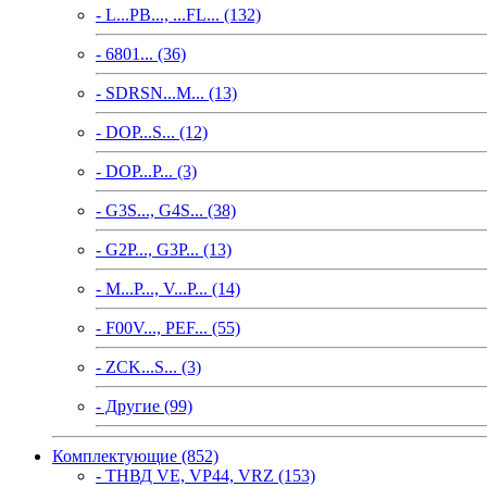
- L...PB..., ...FL... (132)
- 6801... (36)
- SDRSN...M... (13)
- DOP...S... (12)
- DOP...P... (3)
- G3S..., G4S... (38)
- G2P..., G3P... (13)
- M...P..., V...P... (14)
- F00V..., PEF... (55)
- ZCK...S... (3)
- Другие (99)
Комплектующие (852)
- ТНВД VE, VP44, VRZ (153)