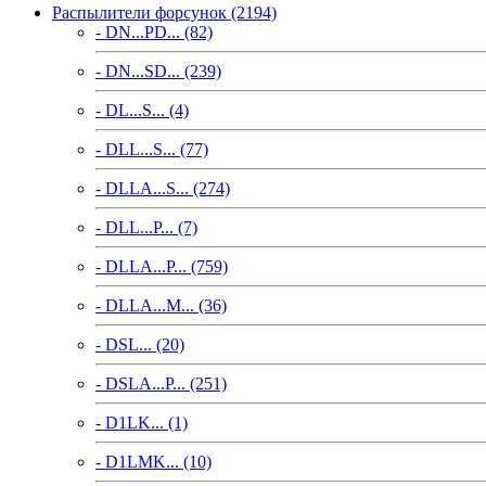
Распылители форсунок (2194)
- DN...PD... (82)
- DN...SD... (239)
- DL...S... (4)
- DLL...S... (77)
- DLLA...S... (274)
- DLL...P... (7)
- DLLA...P... (759)
- DLLA...M... (36)
- DSL... (20)
- DSLA...P... (251)
- D1LK... (1)
- D1LMK... (10)