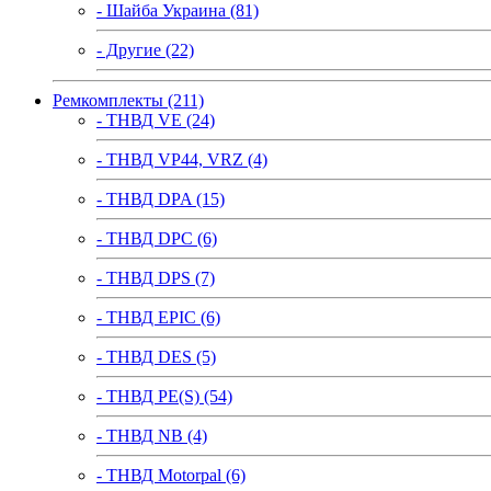
- Шайба Украина (81)
- Другие (22)
Ремкомплекты (211)
- ТНВД VE (24)
- ТНВД VP44, VRZ (4)
- ТНВД DPA (15)
- ТНВД DPC (6)
- ТНВД DPS (7)
- ТНВД EPIC (6)
- ТНВД DES (5)
- ТНВД PE(S) (54)
- ТНВД NB (4)
- ТНВД Motorpal (6)