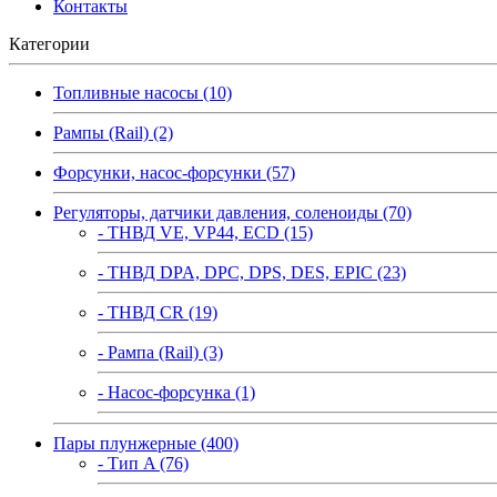
Контакты
Категории
Топливные насосы (10)
Рампы (Rail) (2)
Форсунки, насос-форсунки (57)
Регуляторы, датчики давления, соленоиды (70)
- ТНВД VE, VP44, ECD (15)
- ТНВД DPA, DPC, DPS, DES, EPIC (23)
- ТНВД CR (19)
- Рампа (Rail) (3)
- Насос-форсунка (1)
Пары плунжерные (400)
- Тип A (76)