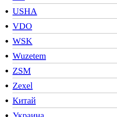
USHA
VDO
WSK
Wuzetem
ZSM
Zexel
Китай
Украина