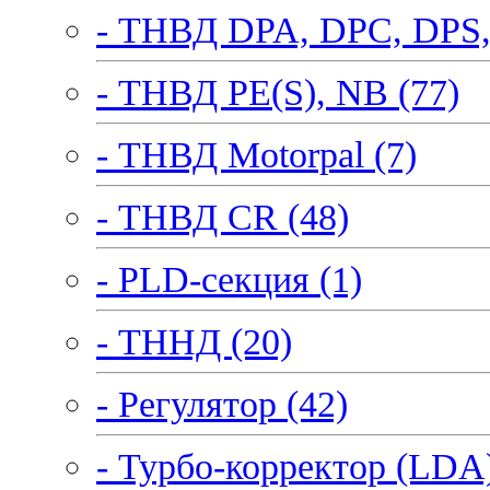
- ТНВД DPA, DPC, DPS,
- ТНВД PE(S), NB (77)
- ТНВД Motorpal (7)
- ТНВД CR (48)
- PLD-секция (1)
- ТННД (20)
- Регулятор (42)
- Турбо-корректор (LDA)