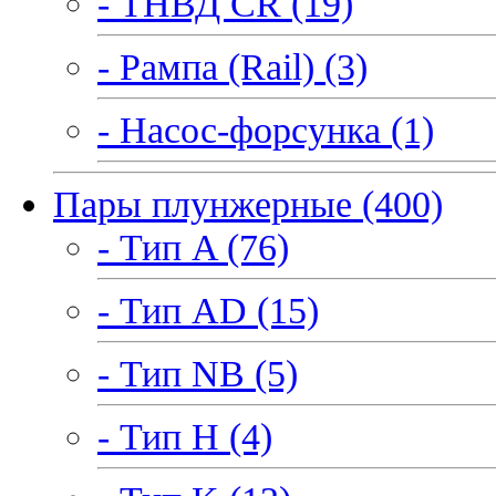
- ТНВД CR (19)
- Рампа (Rail) (3)
- Насос-форсунка (1)
Пары плунжерные (400)
- Тип A (76)
- Тип AD (15)
- Тип NB (5)
- Тип H (4)