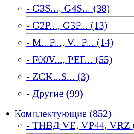
- G3S..., G4S... (38)
- G2P..., G3P... (13)
- M...P..., V...P... (14)
- F00V..., PEF... (55)
- ZCK...S... (3)
- Другие (99)
Комплектующие (852)
- ТНВД VE, VP44, VRZ 