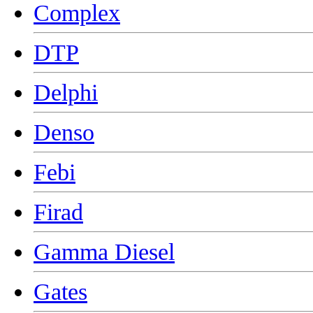
Complex
DTP
Delphi
Denso
Febi
Firad
Gamma Diesel
Gates