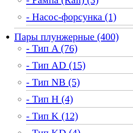
- Насос-форсунка (1)
Пары плунжерные (400)
- Тип A (76)
- Тип AD (15)
- Тип NB (5)
- Тип H (4)
- Тип K (12)
- Тип KD (4)