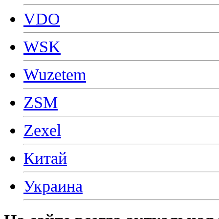
VDO
WSK
Wuzetem
ZSM
Zexel
Китай
Украина