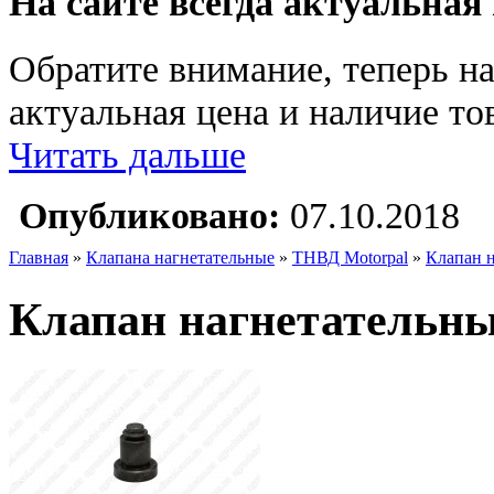
На сайте всегда актуальная
Обратите внимание, теперь на
актуальная цена и наличие тов
Читать дальше
Опубликовано:
07.10.2018
Главная
»
Клапана нагнетательные
»
ТНВД Motorpal
»
Клапан 
Клапан нагнетательны