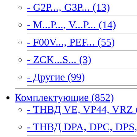
- G2P..., G3P... (13)
- M...P..., V...P... (14)
- F00V..., PEF... (55)
- ZCK...S... (3)
- Другие (99)
Комплектующие (852)
- ТНВД VE, VP44, VRZ 
- ТНВД DPA, DPC, DPS,