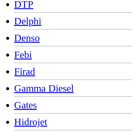
DTP
Delphi
Denso
Febi
Firad
Gamma Diesel
Gates
Hidrojet